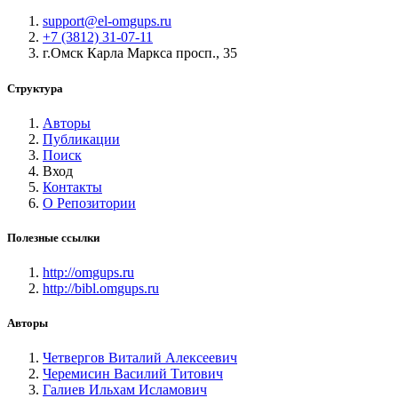
support@el-omgups.ru
+7 (3812) 31-07-11
г.Омск Карла Маркса просп., 35
Структура
Авторы
Публикации
Поиск
Вход
Контакты
О Репозитории
Полезные ссылки
http://omgups.ru
http://bibl.omgups.ru
Авторы
Четвергов Виталий Алексеевич
Черемисин Василий Титович
Галиев Ильхам Исламович