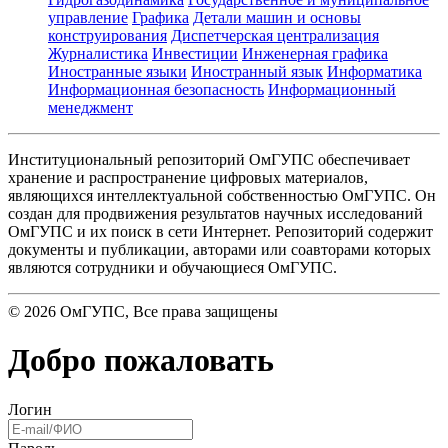
управление
Графика
Детали машин и основы
конструирования
Диспетчерская централизация
Журналистика
Инвестиции
Инженерная графика
Иностранные языки
Иностранный язык
Информатика
Информационная безопасность
Информационный
менеджмент
Институциональный репозиторий ОмГУПС обеспечивает
хранение и распространение цифровых материалов,
являющихся интеллектуальной собственностью ОмГУПС. Он
создан для продвижения результатов научных исследований
ОмГУПС и их поиск в сети Интернет. Репозиторий содержит
документы и публикации, авторами или соавторами которых
являются сотрудники и обучающиеся ОмГУПС.
©
2026
ОмГУПС
, Все права защищены
Добро пожаловать
Логин