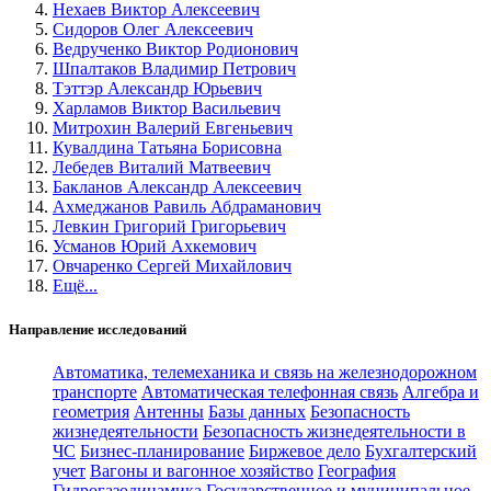
Нехаев Виктор Алексеевич
Сидоров Олег Алексеевич
Ведрученко Виктор Родионович
Шпалтаков Владимир Петрович
Тэттэр Александр Юрьевич
Харламов Виктор Васильевич
Митрохин Валерий Евгеньевич
Кувалдина Татьяна Борисовна
Лебедев Виталий Матвеевич
Бакланов Александр Алексеевич
Ахмеджанов Равиль Абдраманович
Левкин Григорий Григорьевич
Усманов Юрий Ахкемович
Овчаренко Сергей Михайлович
Ещё...
Направление исследований
Автоматика, телемеханика и связь на железнодорожном
транспорте
Автоматическая телефонная связь
Алгебра и
геометрия
Антенны
Базы данных
Безопасность
жизнедеятельности
Безопасность жизнедеятельности в
ЧС
Бизнес-планирование
Биржевое дело
Бухгалтерский
учет
Вагоны и вагонное хозяйство
География
Гидрогазодинамика
Государственное и муниципальное