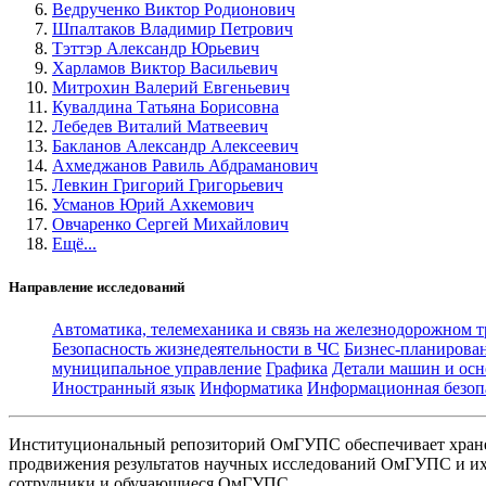
Ведрученко Виктор Родионович
Шпалтаков Владимир Петрович
Тэттэр Александр Юрьевич
Харламов Виктор Васильевич
Митрохин Валерий Евгеньевич
Кувалдина Татьяна Борисовна
Лебедев Виталий Матвеевич
Бакланов Александр Алексеевич
Ахмеджанов Равиль Абдраманович
Левкин Григорий Григорьевич
Усманов Юрий Ахкемович
Овчаренко Сергей Михайлович
Ещё...
Направление исследований
Автоматика, телемеханика и связь на железнодорожном 
Безопасность жизнедеятельности в ЧС
Бизнес-планирова
муниципальное управление
Графика
Детали машин и осн
Иностранный язык
Информатика
Информационная безоп
Институциональный репозиторий ОмГУПС обеспечивает хране
продвижения результатов научных исследований ОмГУПС и их 
сотрудники и обучающиеся ОмГУПС.