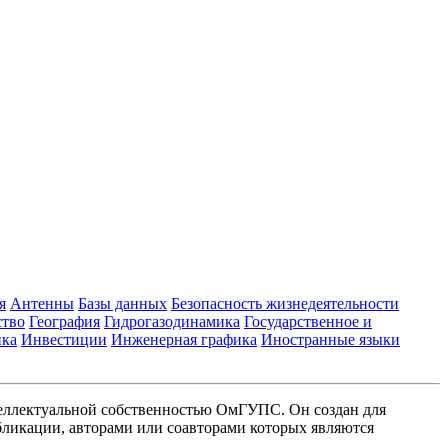
я
Антенны
Базы данных
Безопасность жизнедеятельности
ство
География
Гидрогазодинамика
Государственное и
ика
Инвестиции
Инженерная графика
Иностранные языки
еллектуальной собственностью ОмГУПС. Он создан для
ликации, авторами или соавторами которых являются