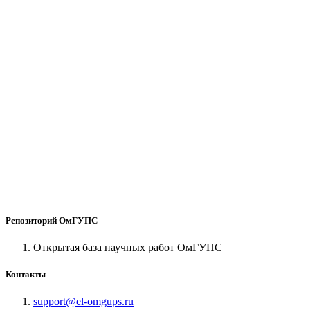
Репозиторий ОмГУПС
Открытая база научных работ ОмГУПС
Контакты
support@el-omgups.ru