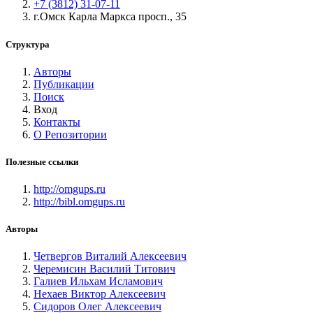
+7 (3812) 31-07-11
г.Омск Карла Маркса просп., 35
Структура
Авторы
Публикации
Поиск
Вход
Контакты
О Репозитории
Полезные ссылки
http://omgups.ru
http://bibl.omgups.ru
Авторы
Четвергов Виталий Алексеевич
Черемисин Василий Титович
Галиев Ильхам Исламович
Нехаев Виктор Алексеевич
Сидоров Олег Алексеевич