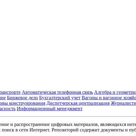
транспорте
Автоматическая телефонная связь
Алгебра и геометри
ние
Биржевое дело
Бухгалтерский учет
Вагоны и вагонное хозяй
овы конструирования
Диспетчерская централизация
Журналист
асность
Информационный менеджмент
ние и распространение цифровых материалов, являющихся инт
поиск в сети Интернет. Репозиторий содержит документы и пуб