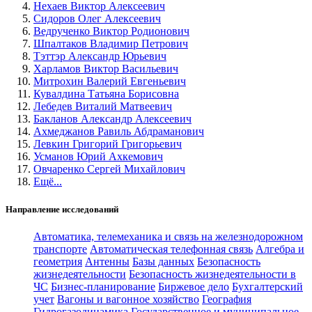
Нехаев Виктор Алексеевич
Сидоров Олег Алексеевич
Ведрученко Виктор Родионович
Шпалтаков Владимир Петрович
Тэттэр Александр Юрьевич
Харламов Виктор Васильевич
Митрохин Валерий Евгеньевич
Кувалдина Татьяна Борисовна
Лебедев Виталий Матвеевич
Бакланов Александр Алексеевич
Ахмеджанов Равиль Абдраманович
Левкин Григорий Григорьевич
Усманов Юрий Ахкемович
Овчаренко Сергей Михайлович
Ещё...
Направление исследований
Автоматика, телемеханика и связь на железнодорожном
транспорте
Автоматическая телефонная связь
Алгебра и
геометрия
Антенны
Базы данных
Безопасность
жизнедеятельности
Безопасность жизнедеятельности в
ЧС
Бизнес-планирование
Биржевое дело
Бухгалтерский
учет
Вагоны и вагонное хозяйство
География
Гидрогазодинамика
Государственное и муниципальное