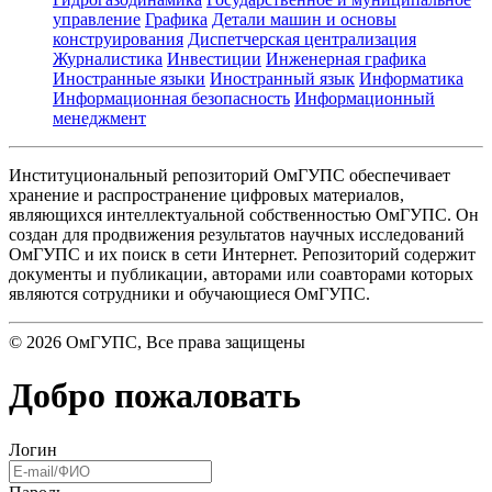
управление
Графика
Детали машин и основы
конструирования
Диспетчерская централизация
Журналистика
Инвестиции
Инженерная графика
Иностранные языки
Иностранный язык
Информатика
Информационная безопасность
Информационный
менеджмент
Институциональный репозиторий ОмГУПС обеспечивает
хранение и распространение цифровых материалов,
являющихся интеллектуальной собственностью ОмГУПС. Он
создан для продвижения результатов научных исследований
ОмГУПС и их поиск в сети Интернет. Репозиторий содержит
документы и публикации, авторами или соавторами которых
являются сотрудники и обучающиеся ОмГУПС.
©
2026
ОмГУПС
, Все права защищены
Добро пожаловать
Логин