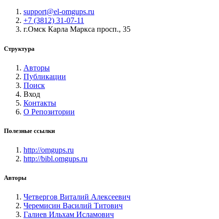
support@el-omgups.ru
+7 (3812) 31-07-11
г.Омск Карла Маркса просп., 35
Структура
Авторы
Публикации
Поиск
Вход
Контакты
О Репозитории
Полезные ссылки
http://omgups.ru
http://bibl.omgups.ru
Авторы
Четвергов Виталий Алексеевич
Черемисин Василий Титович
Галиев Ильхам Исламович