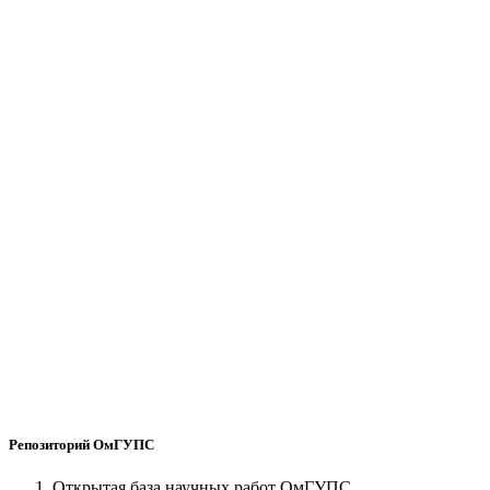
Репозиторий ОмГУПС
Открытая база научных работ ОмГУПС