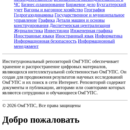
ЧС
Бизнес-планирование
Биржевое дело
Бухгалтерский
учет
Вагоны и вагонное хозяйство
География
Гидрогазодинамика
Государственное и муниципальное
управление
Графика
Детали машин и основы
конструирования
Диспетчерская централизация
Журналистика
Инвестиции
Инженерная графика
Иностранные языки
Иностранный язык
Информатика
Информационная безопасность
Информационный
менеджмент
Институциональный репозиторий ОмГУПС обеспечивает
хранение и распространение цифровых материалов,
являющихся интеллектуальной собственностью ОмГУПС. Он
создан для продвижения результатов научных исследований
ОмГУПС и их поиск в сети Интернет. Репозиторий содержит
документы и публикации, авторами или соавторами которых
являются сотрудники и обучающиеся ОмГУПС.
©
2026
ОмГУПС
, Все права защищены
Добро пожаловать