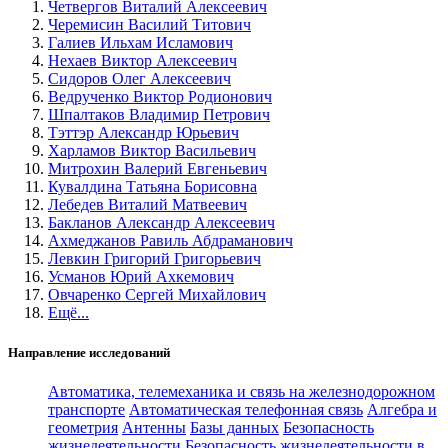
Четвергов Виталий Алексеевич
Черемисин Василий Титович
Галиев Ильхам Исламович
Нехаев Виктор Алексеевич
Сидоров Олег Алексеевич
Ведрученко Виктор Родионович
Шпалтаков Владимир Петрович
Тэттэр Александр Юрьевич
Харламов Виктор Васильевич
Митрохин Валерий Евгеньевич
Кувалдина Татьяна Борисовна
Лебедев Виталий Матвеевич
Бакланов Александр Алексеевич
Ахмеджанов Равиль Абдраманович
Левкин Григорий Григорьевич
Усманов Юрий Ахкемович
Овчаренко Сергей Михайлович
Ещё...
Направление исследований
Автоматика, телемеханика и связь на железнодорожном
транспорте
Автоматическая телефонная связь
Алгебра и
геометрия
Антенны
Базы данных
Безопасность
жизнедеятельности
Безопасность жизнедеятельности в