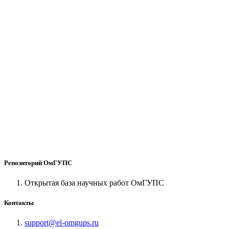
Репозиторий ОмГУПС
Открытая база научных работ ОмГУПС
Контакты
support@el-omgups.ru