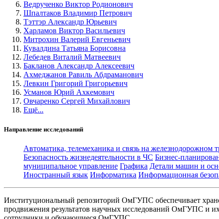
Ведрученко Виктор Родионович
Шпалтаков Владимир Петрович
Тэттэр Александр Юрьевич
Харламов Виктор Васильевич
Митрохин Валерий Евгеньевич
Кувалдина Татьяна Борисовна
Лебедев Виталий Матвеевич
Бакланов Александр Алексеевич
Ахмеджанов Равиль Абдраманович
Левкин Григорий Григорьевич
Усманов Юрий Ахкемович
Овчаренко Сергей Михайлович
Ещё...
Направление исследований
Автоматика, телемеханика и связь на железнодорожном 
Безопасность жизнедеятельности в ЧС
Бизнес-планирова
муниципальное управление
Графика
Детали машин и осн
Иностранный язык
Информатика
Информационная безоп
Институциональный репозиторий ОмГУПС обеспечивает хране
продвижения результатов научных исследований ОмГУПС и их 
сотрудники и обучающиеся ОмГУПС.