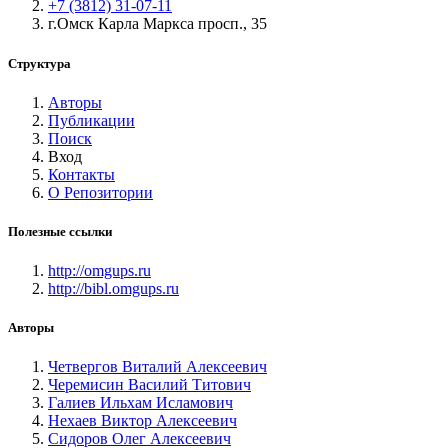
+7 (3812) 31-07-11
г.Омск Карла Маркса просп., 35
Структура
Авторы
Публикации
Поиск
Вход
Контакты
О Репозитории
Полезные ссылки
http://omgups.ru
http://bibl.omgups.ru
Авторы
Четвергов Виталий Алексеевич
Черемисин Василий Титович
Галиев Ильхам Исламович
Нехаев Виктор Алексеевич
Сидоров Олег Алексеевич