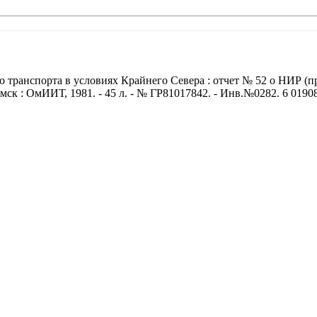
 транспорта в условиях Крайнего Севера : отчет № 52 о НИР (
мск : ОмИИТ, 1981. - 45 л. - № ГР81017842. - Инв.№0282. 6 0190