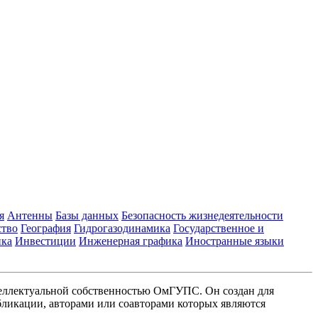
я
Антенны
Базы данных
Безопасность жизнедеятельности
ство
География
Гидрогазодинамика
Государственное и
ика
Инвестиции
Инженерная графика
Иностранные языки
еллектуальной собственностью ОмГУПС. Он создан для
ликации, авторами или соавторами которых являются