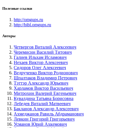
Полезные ссылки
http://omgups.ru
http://bibl.omgups.ru
Авторы
Четвергов Виталий Алексеевич
Черемисин Василий Титович
Галиев Ильхам Исламович
Нехаев Виктор Алексеевич
Сидоров Олег Алексеевич
Ведрученко Виктор Родионович
Шпалтаков Владимир Петрович
Тэттэр Александр Юрьевич
Харламов Виктор Васильевич
Митрохин Валерий Евгеньевич
Кувалдина Татьяна Борисовна
Лебедев Виталий Матвеевич
Бакланов Александр Алексеевич
Ахмеджанов Равиль Абдраманович
Левкин Григорий Григорьевич
Усманов Юрий Ахкемович