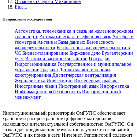
Овчаренко Сергей Михайлович
Ещё...
Направление исследований
Автоматика, телемеханика и связь на железнодорожном
транспорте
Автоматическая телефонная связь
Алгебра и
геометрия
Антенны
Базы данных
Безопасность
жизнедеятельности
Безопасность жизнедеятельности в
ЧС
Бизнес-планирование
Биржевое дело
Бухгалтерский
учет
Вагоны и вагонное хозяйство
География
Гидрогазодинамика
Государственное и муниципальное
управление
Графика
Детали машин и основы
конструирования
Диспетчерская централизация
Журналистика
Инвестиции
Инженерная графика
Иностранные языки
Иностранный язык
Информатика
Информационная безопасность
Информационный
менеджмент
Институциональный репозиторий ОмГУПС обеспечивает
хранение и распространение цифровых материалов,
являющихся интеллектуальной собственностью ОмГУПС. Он
создан для продвижения результатов научных исследований
ОмГУПС и их поиск в сети Интернет. Репозиторий содержит