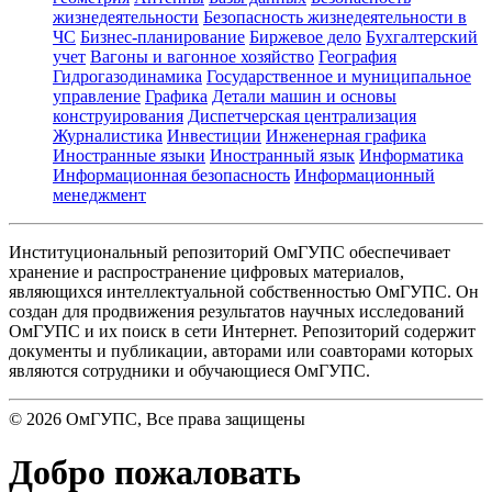
жизнедеятельности
Безопасность жизнедеятельности в
ЧС
Бизнес-планирование
Биржевое дело
Бухгалтерский
учет
Вагоны и вагонное хозяйство
География
Гидрогазодинамика
Государственное и муниципальное
управление
Графика
Детали машин и основы
конструирования
Диспетчерская централизация
Журналистика
Инвестиции
Инженерная графика
Иностранные языки
Иностранный язык
Информатика
Информационная безопасность
Информационный
менеджмент
Институциональный репозиторий ОмГУПС обеспечивает
хранение и распространение цифровых материалов,
являющихся интеллектуальной собственностью ОмГУПС. Он
создан для продвижения результатов научных исследований
ОмГУПС и их поиск в сети Интернет. Репозиторий содержит
документы и публикации, авторами или соавторами которых
являются сотрудники и обучающиеся ОмГУПС.
©
2026
ОмГУПС
, Все права защищены
Добро пожаловать