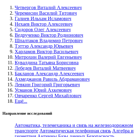
Четвергов Виталий Алексеевич
Черемисин Василий Титович
Галиев Ильхам Исламович
Нехаев Виктор Алексеевич
Сидоров Олег Алексеевич
Ведрученко Виктор Родионович
Шпалтаков Владимир Петрович
Тэттэр Александр Юрьевич
Харламов Виктор Васильевич
Митрохин Валерий Евгеньевич
Кувалдина Татьяна Борисовна
Лебедев Виталий Матвеевич
Бакланов Александр Алексеевич
Ахмеджанов Равиль Абдраманович
Левкин Григорий Григорьевич
Усманов Юрий Ахкемович
Овчаренко Сергей Михайлович
Ещё...
Направление исследований
Автоматика, телемеханика и связь на железнодорожном
транспорте
Автоматическая телефонная связь
Алгебра и
геометрия
Антенны
Базы данных
Безопасность