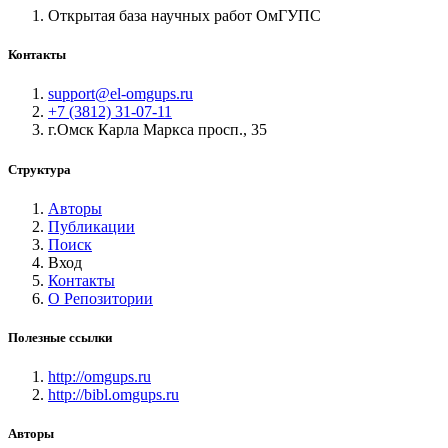
Открытая база научных работ ОмГУПС
Контакты
support@el-omgups.ru
+7 (3812) 31-07-11
г.Омск Карла Маркса просп., 35
Структура
Авторы
Публикации
Поиск
Вход
Контакты
О Репозитории
Полезные ссылки
http://omgups.ru
http://bibl.omgups.ru
Авторы