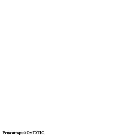
Репозиторий ОмГУПС