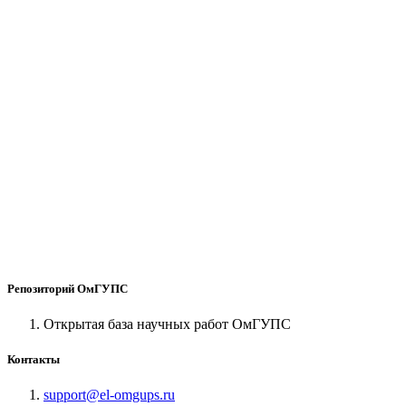
Репозиторий ОмГУПС
Открытая база научных работ ОмГУПС
Контакты
support@el-omgups.ru