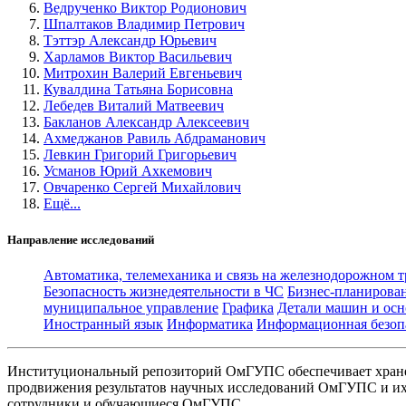
Ведрученко Виктор Родионович
Шпалтаков Владимир Петрович
Тэттэр Александр Юрьевич
Харламов Виктор Васильевич
Митрохин Валерий Евгеньевич
Кувалдина Татьяна Борисовна
Лебедев Виталий Матвеевич
Бакланов Александр Алексеевич
Ахмеджанов Равиль Абдраманович
Левкин Григорий Григорьевич
Усманов Юрий Ахкемович
Овчаренко Сергей Михайлович
Ещё...
Направление исследований
Автоматика, телемеханика и связь на железнодорожном 
Безопасность жизнедеятельности в ЧС
Бизнес-планирова
муниципальное управление
Графика
Детали машин и осн
Иностранный язык
Информатика
Информационная безоп
Институциональный репозиторий ОмГУПС обеспечивает хране
продвижения результатов научных исследований ОмГУПС и их 
сотрудники и обучающиеся ОмГУПС.