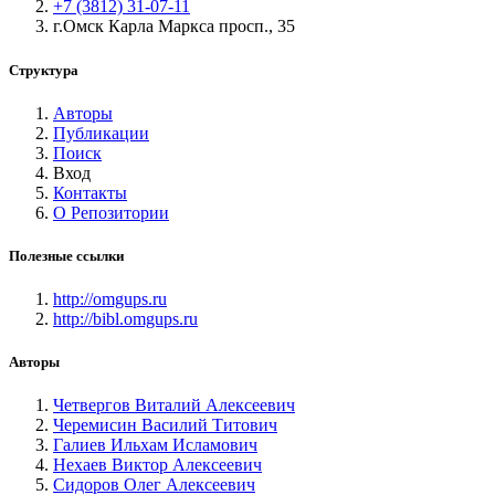
+7 (3812) 31-07-11
г.Омск Карла Маркса просп., 35
Структура
Авторы
Публикации
Поиск
Вход
Контакты
О Репозитории
Полезные ссылки
http://omgups.ru
http://bibl.omgups.ru
Авторы
Четвергов Виталий Алексеевич
Черемисин Василий Титович
Галиев Ильхам Исламович
Нехаев Виктор Алексеевич
Сидоров Олег Алексеевич