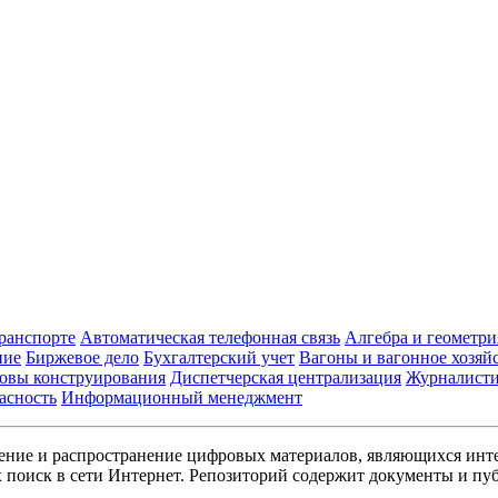
транспорте
Автоматическая телефонная связь
Алгебра и геометри
ние
Биржевое дело
Бухгалтерский учет
Вагоны и вагонное хозяй
овы конструирования
Диспетчерская централизация
Журналист
асность
Информационный менеджмент
ние и распространение цифровых материалов, являющихся инт
поиск в сети Интернет. Репозиторий содержит документы и пуб