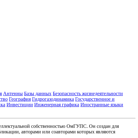
я
Антенны
Базы данных
Безопасность жизнедеятельности
ство
География
Гидрогазодинамика
Государственное и
ика
Инвестиции
Инженерная графика
Иностранные языки
еллектуальной собственностью ОмГУПС. Он создан для
ликации, авторами или соавторами которых являются