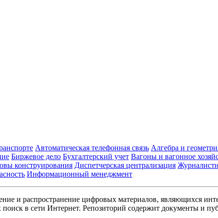
транспорте
Автоматическая телефонная связь
Алгебра и геометри
ние
Биржевое дело
Бухгалтерский учет
Вагоны и вагонное хозяй
овы конструирования
Диспетчерская централизация
Журналист
асность
Информационный менеджмент
ние и распространение цифровых материалов, являющихся инт
поиск в сети Интернет. Репозиторий содержит документы и пуб