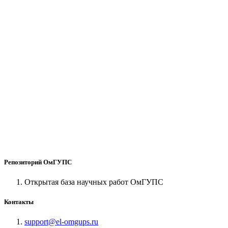
Репозиторий ОмГУПС
Открытая база научных работ ОмГУПС
Контакты
support@el-omgups.ru