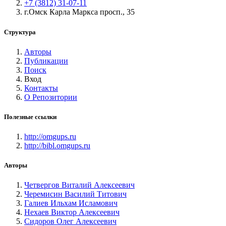
+7 (3812) 31-07-11
г.Омск Карла Маркса просп., 35
Структура
Авторы
Публикации
Поиск
Вход
Контакты
О Репозитории
Полезные ссылки
http://omgups.ru
http://bibl.omgups.ru
Авторы
Четвергов Виталий Алексеевич
Черемисин Василий Титович
Галиев Ильхам Исламович
Нехаев Виктор Алексеевич
Сидоров Олег Алексеевич