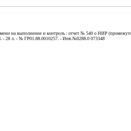
мени на выполнение и контроль : отчет № 540 о НИР (промежу
. - 28 л. - № ГР01.88.0010257. - Инв.№0288.0 073348