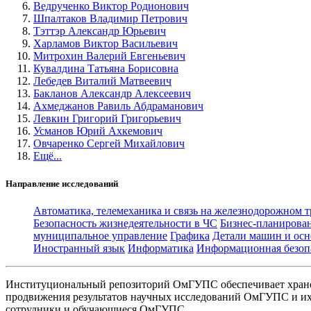
Ведрученко Виктор Родионович
Шпалтаков Владимир Петрович
Тэттэр Александр Юрьевич
Харламов Виктор Васильевич
Митрохин Валерий Евгеньевич
Кувалдина Татьяна Борисовна
Лебедев Виталий Матвеевич
Бакланов Александр Алексеевич
Ахмеджанов Равиль Абдраманович
Левкин Григорий Григорьевич
Усманов Юрий Ахкемович
Овчаренко Сергей Михайлович
Ещё...
Направление исследований
Автоматика, телемеханика и связь на железнодорожном 
Безопасность жизнедеятельности в ЧС
Бизнес-планирова
муниципальное управление
Графика
Детали машин и осн
Иностранный язык
Информатика
Информационная безоп
Институциональный репозиторий ОмГУПС обеспечивает хране
продвижения результатов научных исследований ОмГУПС и их 
сотрудники и обучающиеся ОмГУПС.