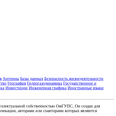
я
Антенны
Базы данных
Безопасность жизнедеятельности
ство
География
Гидрогазодинамика
Государственное и
ика
Инвестиции
Инженерная графика
Иностранные языки
еллектуальной собственностью ОмГУПС. Он создан для
ликации, авторами или соавторами которых являются