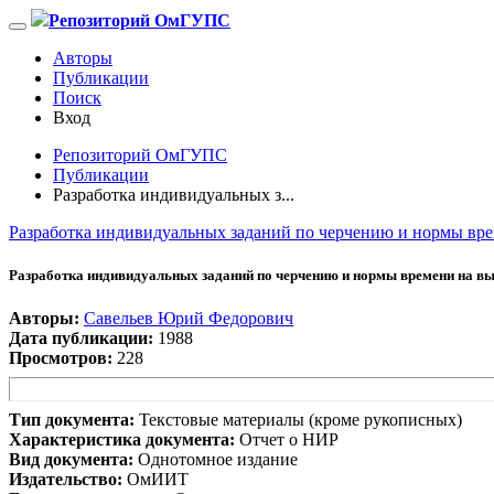
Репозиторий ОмГУПС
Авторы
Публикации
Поиск
Вход
Репозиторий ОмГУПС
Публикации
Разработка индивидуальных з...
Разработка индивидуальных заданий по черчению и нормы вре
Разработка индивидуальных заданий по черчению и нормы времени на вы
Авторы:
Савельев Юрий Федорович
Дата публикации:
1988
Просмотров:
228
Тип документа:
Текстовые материалы (кроме рукописных)
Характеристика документа:
Отчет о НИР
Вид документа:
Однотомное издание
Издательство:
ОмИИТ