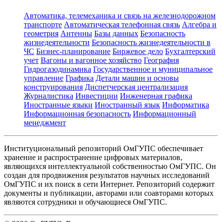
Автоматика, телемеханика и связь на железнодорожном
транспорте
Автоматическая телефонная связь
Алгебра и
геометрия
Антенны
Базы данных
Безопасность
жизнедеятельности
Безопасность жизнедеятельности в
ЧС
Бизнес-планирование
Биржевое дело
Бухгалтерский
учет
Вагоны и вагонное хозяйство
География
Гидрогазодинамика
Государственное и муниципальное
управление
Графика
Детали машин и основы
конструирования
Диспетчерская централизация
Журналистика
Инвестиции
Инженерная графика
Иностранные языки
Иностранный язык
Информатика
Информационная безопасность
Информационный
менеджмент
Институциональный репозиторий ОмГУПС обеспечивает
хранение и распространение цифровых материалов,
являющихся интеллектуальной собственностью ОмГУПС. Он
создан для продвижения результатов научных исследований
ОмГУПС и их поиск в сети Интернет. Репозиторий содержит
документы и публикации, авторами или соавторами которых
являются сотрудники и обучающиеся ОмГУПС.