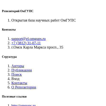
Репозиторий ОмГУПС
Открытая база научных работ ОмГУПС
Контакты
support@el-omgups.ru
+7 (3812) 31-07-11
г.Омск Карла Маркса просп., 35
Структура
Авторы
Публикации
Поиск
Вход
Контакты
О Репозитории
Полезные ссылки
http://omgups.ru