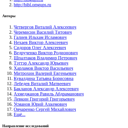
http://bibl.omgups.ru
Авторы
Четвергов Виталий Алексеевич
Черемисин Василий Титович
Галиев Ильхам Исламович
Нехаев Виктор Алексеевич
Сидоров Олег Алексеевич
Ведрученко Виктор Родионович
Шпалтаков Владимир Петрович
Тэттэр Александр Юрьевич
Харламов Виктор Васильевич
Митрохин Валерий Евгеньевич
Кувалдина Татьяна Борисовна
Лебедев Виталий Матвеевич
Бакланов Александр Алексеевич
Ахмеджанов Равиль Абдраманович
Левкин Григорий Григорьевич
Усманов Юрий Ахкемович
Овчаренко Сергей Михайлович
Ещё...
Направление исследований