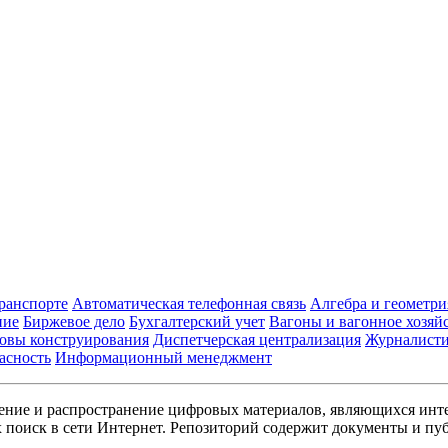
транспорте
Автоматическая телефонная связь
Алгебра и геометри
ние
Биржевое дело
Бухгалтерский учет
Вагоны и вагонное хозяй
овы конструирования
Диспетчерская централизация
Журналист
асность
Информационный менеджмент
ние и распространение цифровых материалов, являющихся инт
поиск в сети Интернет. Репозиторий содержит документы и пуб