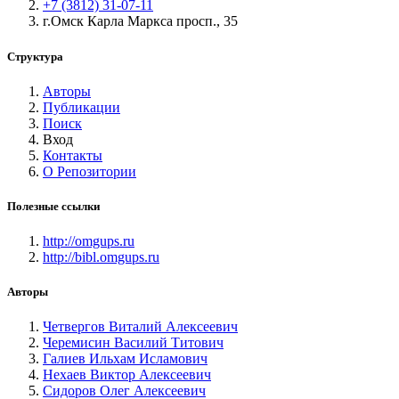
+7 (3812) 31-07-11
г.Омск Карла Маркса просп., 35
Структура
Авторы
Публикации
Поиск
Вход
Контакты
О Репозитории
Полезные ссылки
http://omgups.ru
http://bibl.omgups.ru
Авторы
Четвергов Виталий Алексеевич
Черемисин Василий Титович
Галиев Ильхам Исламович
Нехаев Виктор Алексеевич
Сидоров Олег Алексеевич