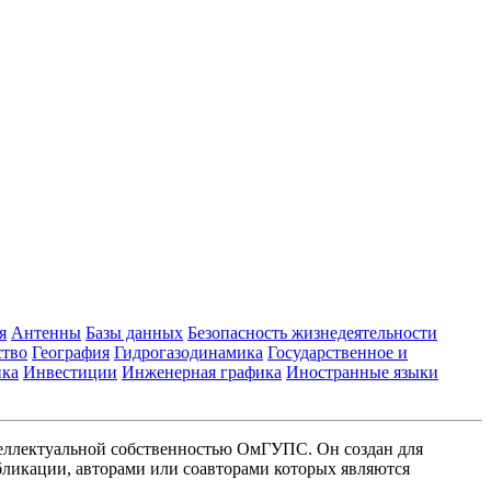
я
Антенны
Базы данных
Безопасность жизнедеятельности
ство
География
Гидрогазодинамика
Государственное и
ика
Инвестиции
Инженерная графика
Иностранные языки
еллектуальной собственностью ОмГУПС. Он создан для
ликации, авторами или соавторами которых являются