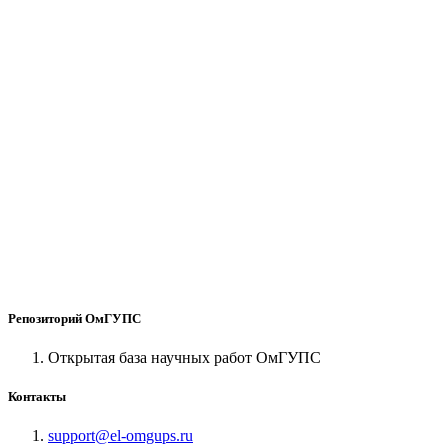
Репозиторий ОмГУПС
Открытая база научных работ ОмГУПС
Контакты
support@el-omgups.ru