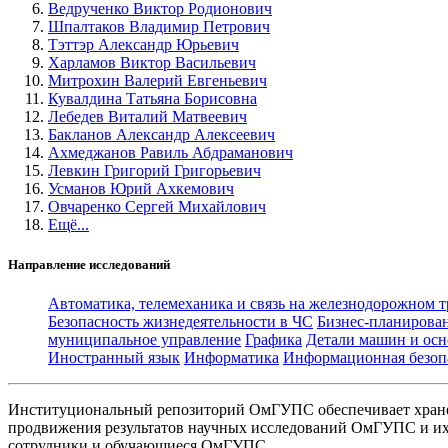
Ведрученко Виктор Родионович
Шпалтаков Владимир Петрович
Тэттэр Александр Юрьевич
Харламов Виктор Васильевич
Митрохин Валерий Евгеньевич
Кувалдина Татьяна Борисовна
Лебедев Виталий Матвеевич
Бакланов Александр Алексеевич
Ахмеджанов Равиль Абдраманович
Левкин Григорий Григорьевич
Усманов Юрий Ахкемович
Овчаренко Сергей Михайлович
Ещё...
Направление исследований
Автоматика, телемеханика и связь на железнодорожном 
Безопасность жизнедеятельности в ЧС
Бизнес-планирова
муниципальное управление
Графика
Детали машин и осн
Иностранный язык
Информатика
Информационная безоп
Институциональный репозиторий ОмГУПС обеспечивает хране
продвижения результатов научных исследований ОмГУПС и их 
сотрудники и обучающиеся ОмГУПС.