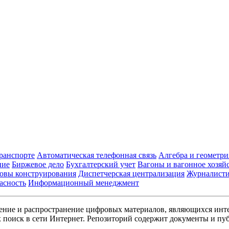
транспорте
Автоматическая телефонная связь
Алгебра и геометри
ние
Биржевое дело
Бухгалтерский учет
Вагоны и вагонное хозяй
овы конструирования
Диспетчерская централизация
Журналист
асность
Информационный менеджмент
ние и распространение цифровых материалов, являющихся инт
поиск в сети Интернет. Репозиторий содержит документы и пуб