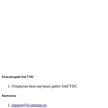
Репозиторий ОмГУПС
Открытая база научных работ ОмГУПС
Контакты
support@el-omgups.ru