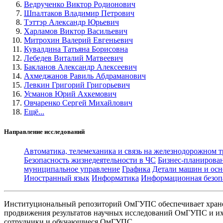
Ведрученко Виктор Родионович
Шпалтаков Владимир Петрович
Тэттэр Александр Юрьевич
Харламов Виктор Васильевич
Митрохин Валерий Евгеньевич
Кувалдина Татьяна Борисовна
Лебедев Виталий Матвеевич
Бакланов Александр Алексеевич
Ахмеджанов Равиль Абдраманович
Левкин Григорий Григорьевич
Усманов Юрий Ахкемович
Овчаренко Сергей Михайлович
Ещё...
Направление исследований
Автоматика, телемеханика и связь на железнодорожном 
Безопасность жизнедеятельности в ЧС
Бизнес-планирова
муниципальное управление
Графика
Детали машин и осн
Иностранный язык
Информатика
Информационная безоп
Институциональный репозиторий ОмГУПС обеспечивает хране
продвижения результатов научных исследований ОмГУПС и их 
сотрудники и обучающиеся ОмГУПС.