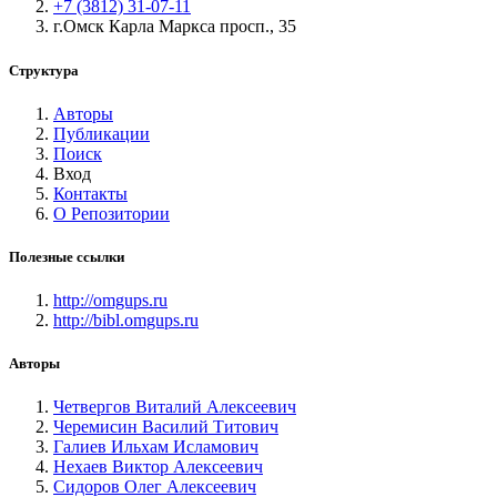
+7 (3812) 31-07-11
г.Омск Карла Маркса просп., 35
Структура
Авторы
Публикации
Поиск
Вход
Контакты
О Репозитории
Полезные ссылки
http://omgups.ru
http://bibl.omgups.ru
Авторы
Четвергов Виталий Алексеевич
Черемисин Василий Титович
Галиев Ильхам Исламович
Нехаев Виктор Алексеевич
Сидоров Олег Алексеевич