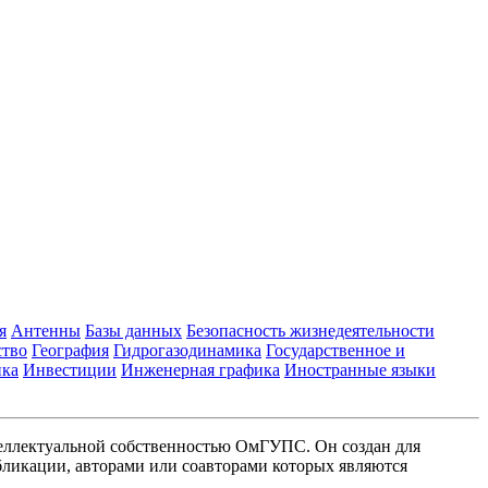
я
Антенны
Базы данных
Безопасность жизнедеятельности
ство
География
Гидрогазодинамика
Государственное и
ика
Инвестиции
Инженерная графика
Иностранные языки
еллектуальной собственностью ОмГУПС. Он создан для
ликации, авторами или соавторами которых являются