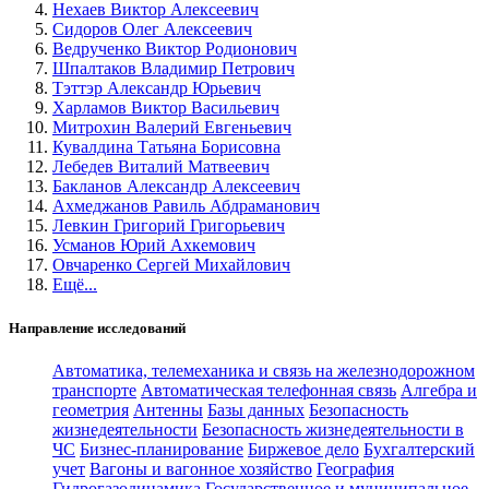
Нехаев Виктор Алексеевич
Сидоров Олег Алексеевич
Ведрученко Виктор Родионович
Шпалтаков Владимир Петрович
Тэттэр Александр Юрьевич
Харламов Виктор Васильевич
Митрохин Валерий Евгеньевич
Кувалдина Татьяна Борисовна
Лебедев Виталий Матвеевич
Бакланов Александр Алексеевич
Ахмеджанов Равиль Абдраманович
Левкин Григорий Григорьевич
Усманов Юрий Ахкемович
Овчаренко Сергей Михайлович
Ещё...
Направление исследований
Автоматика, телемеханика и связь на железнодорожном
транспорте
Автоматическая телефонная связь
Алгебра и
геометрия
Антенны
Базы данных
Безопасность
жизнедеятельности
Безопасность жизнедеятельности в
ЧС
Бизнес-планирование
Биржевое дело
Бухгалтерский
учет
Вагоны и вагонное хозяйство
География
Гидрогазодинамика
Государственное и муниципальное