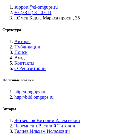
support@el-omgups.ru
+7 (3812) 31-07-11
г.Омск Карла Маркса просп., 35
Структура
Авторы
Публикации
Поиск
Вход
Контакты
О Репозитории
Полезные ссылки
http://omgups.ru
http://bibl.omgups.ru
Авторы
Четвергов Виталий Алексеевич
Черемисин Василий Титович
Галиев Ильхам Исламович