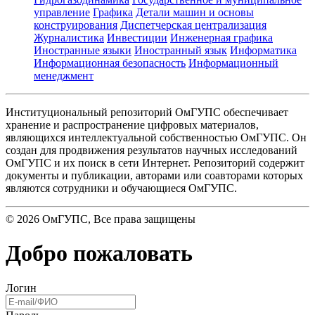
управление
Графика
Детали машин и основы
конструирования
Диспетчерская централизация
Журналистика
Инвестиции
Инженерная графика
Иностранные языки
Иностранный язык
Информатика
Информационная безопасность
Информационный
менеджмент
Институциональный репозиторий ОмГУПС обеспечивает
хранение и распространение цифровых материалов,
являющихся интеллектуальной собственностью ОмГУПС. Он
создан для продвижения результатов научных исследований
ОмГУПС и их поиск в сети Интернет. Репозиторий содержит
документы и публикации, авторами или соавторами которых
являются сотрудники и обучающиеся ОмГУПС.
©
2026
ОмГУПС
, Все права защищены
Добро пожаловать
Логин