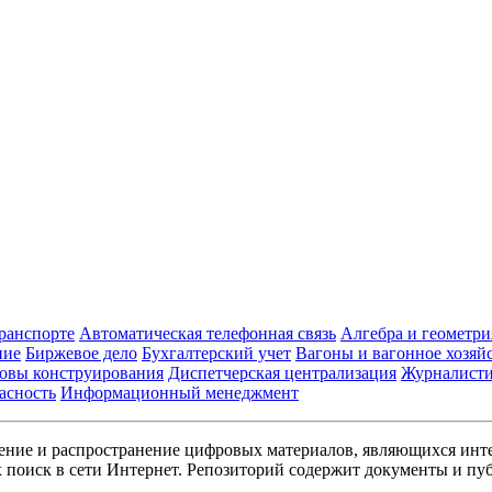
транспорте
Автоматическая телефонная связь
Алгебра и геометри
ние
Биржевое дело
Бухгалтерский учет
Вагоны и вагонное хозяй
овы конструирования
Диспетчерская централизация
Журналист
асность
Информационный менеджмент
ние и распространение цифровых материалов, являющихся инт
поиск в сети Интернет. Репозиторий содержит документы и пуб