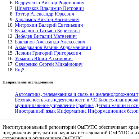
Ведрученко Виктор Родионович
Шпалтаков Владимир Петрович
Тэттэр Александр Юрьевич
Харламов Виктор Васильевич
Митрохин Валерий Евгеньевич
Кувалдина Татьяна Борисовна
Лебедев Виталий Матвеевич
Бакланов Александр Алексеевич
Ахмеджанов Равиль Абдраманович
Левкин Григорий Григорьевич
Усманов Юрий Ахкемович
Овчаренко Сергей Михайлович
Ещё...
Направление исследований
Автоматика, телемеханика и связь на железнодорожном 
Безопасность жизнедеятельности в ЧС
Бизнес-планирова
муниципальное управление
Графика
Детали машин и осн
Иностранный язык
Информатика
Информационная безоп
Институциональный репозиторий ОмГУПС обеспечивает хране
продвижения результатов научных исследований ОмГУПС и их 
сотрудники и обучающиеся ОмГУПС.