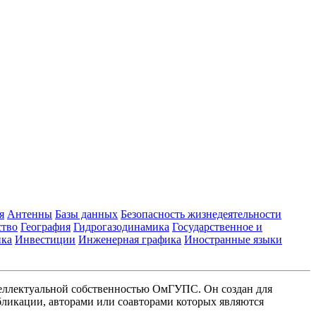
я
Антенны
Базы данных
Безопасность жизнедеятельности
ство
География
Гидрогазодинамика
Государственное и
ика
Инвестиции
Инженерная графика
Иностранные языки
еллектуальной собственностью ОмГУПС. Он создан для
ликации, авторами или соавторами которых являются