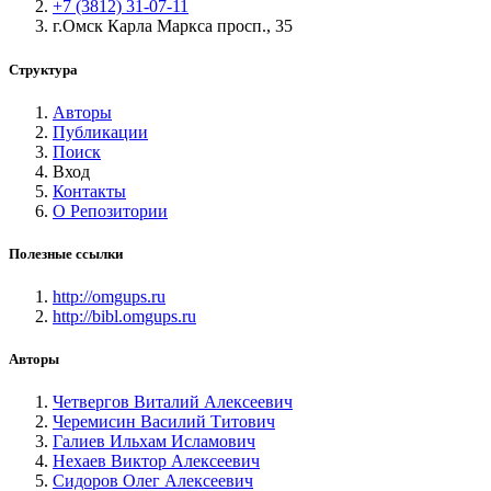
+7 (3812) 31-07-11
г.Омск Карла Маркса просп., 35
Структура
Авторы
Публикации
Поиск
Вход
Контакты
О Репозитории
Полезные ссылки
http://omgups.ru
http://bibl.omgups.ru
Авторы
Четвергов Виталий Алексеевич
Черемисин Василий Титович
Галиев Ильхам Исламович
Нехаев Виктор Алексеевич
Сидоров Олег Алексеевич