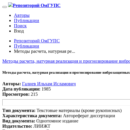
Репозиторий ОмГУПС
Авторы
Публикации
Поиск
Вход
Репозиторий ОмГУПС
Публикации
Методы расчета, натурная ре...
Методы расчета, натурная реализация и прогнозирование виб
Методы расчета, натурная реализация и прогнозирование виброзащитны
Авторы:
Галиев Ильхам Исламович
Дата публикации:
1985
Просмотров:
215
Тип документа:
Текстовые материалы (кроме рукописных)
Характеристика документа:
Автореферат диссертации
Вид документа:
Однотомное издание
Издательство:
ЛИИЖТ