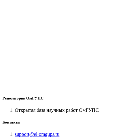
Репозиторий ОмГУПС
Открытая база научных работ ОмГУПС
Контакты
support@el-omgups.ru