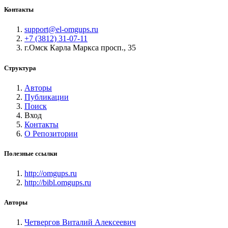
Контакты
support@el-omgups.ru
+7 (3812) 31-07-11
г.Омск Карла Маркса просп., 35
Структура
Авторы
Публикации
Поиск
Вход
Контакты
О Репозитории
Полезные ссылки
http://omgups.ru
http://bibl.omgups.ru
Авторы
Четвергов Виталий Алексеевич