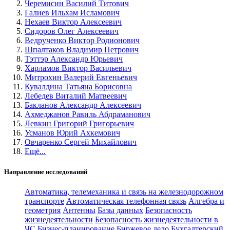
Черемисин Василий Титович
Галиев Ильхам Исламович
Нехаев Виктор Алексеевич
Сидоров Олег Алексеевич
Ведрученко Виктор Родионович
Шпалтаков Владимир Петрович
Тэттэр Александр Юрьевич
Харламов Виктор Васильевич
Митрохин Валерий Евгеньевич
Кувалдина Татьяна Борисовна
Лебедев Виталий Матвеевич
Бакланов Александр Алексеевич
Ахмеджанов Равиль Абдраманович
Левкин Григорий Григорьевич
Усманов Юрий Ахкемович
Овчаренко Сергей Михайлович
Ещё...
Направление исследований
Автоматика, телемеханика и связь на железнодорожном
транспорте
Автоматическая телефонная связь
Алгебра и
геометрия
Антенны
Базы данных
Безопасность
жизнедеятельности
Безопасность жизнедеятельности в
ЧС
Бизнес-планирование
Биржевое дело
Бухгалтерский