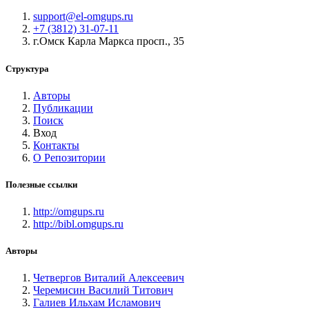
support@el-omgups.ru
+7 (3812) 31-07-11
г.Омск Карла Маркса просп., 35
Структура
Авторы
Публикации
Поиск
Вход
Контакты
О Репозитории
Полезные ссылки
http://omgups.ru
http://bibl.omgups.ru
Авторы
Четвергов Виталий Алексеевич
Черемисин Василий Титович
Галиев Ильхам Исламович