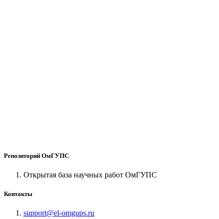
Репозиторий ОмГУПС
Открытая база научных работ ОмГУПС
Контакты
support@el-omgups.ru