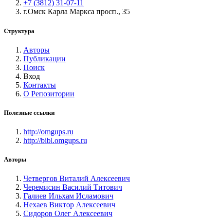
+7 (3812) 31-07-11
г.Омск Карла Маркса просп., 35
Структура
Авторы
Публикации
Поиск
Вход
Контакты
О Репозитории
Полезные ссылки
http://omgups.ru
http://bibl.omgups.ru
Авторы
Четвергов Виталий Алексеевич
Черемисин Василий Титович
Галиев Ильхам Исламович
Нехаев Виктор Алексеевич
Сидоров Олег Алексеевич