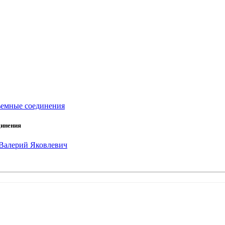
зъемные соединения
динения
Валерий Яковлевич