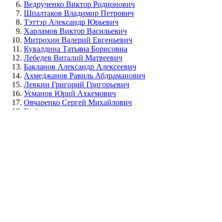
Ведрученко Виктор Родионович
Шпалтаков Владимир Петрович
Тэттэр Александр Юрьевич
Харламов Виктор Васильевич
Митрохин Валерий Евгеньевич
Кувалдина Татьяна Борисовна
Лебедев Виталий Матвеевич
Бакланов Александр Алексеевич
Ахмеджанов Равиль Абдраманович
Левкин Григорий Григорьевич
Усманов Юрий Ахкемович
Овчаренко Сергей Михайлович
Ещё...
Направление исследований
Автоматика, телемеханика и связь на железнодорожном 
Безопасность жизнедеятельности в ЧС
Бизнес-планирова
муниципальное управление
Графика
Детали машин и осн
Иностранный язык
Информатика
Информационная безоп
Институциональный репозиторий ОмГУПС обеспечивает хране
продвижения результатов научных исследований ОмГУПС и их 
сотрудники и обучающиеся ОмГУПС.