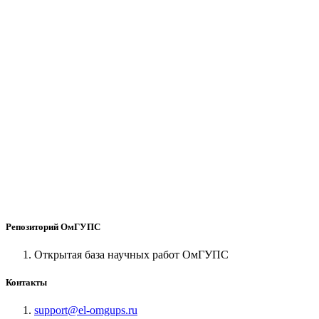
Репозиторий ОмГУПС
Открытая база научных работ ОмГУПС
Контакты
support@el-omgups.ru