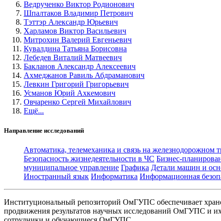
Ведрученко Виктор Родионович
Шпалтаков Владимир Петрович
Тэттэр Александр Юрьевич
Харламов Виктор Васильевич
Митрохин Валерий Евгеньевич
Кувалдина Татьяна Борисовна
Лебедев Виталий Матвеевич
Бакланов Александр Алексеевич
Ахмеджанов Равиль Абдраманович
Левкин Григорий Григорьевич
Усманов Юрий Ахкемович
Овчаренко Сергей Михайлович
Ещё...
Направление исследований
Автоматика, телемеханика и связь на железнодорожном 
Безопасность жизнедеятельности в ЧС
Бизнес-планирова
муниципальное управление
Графика
Детали машин и осн
Иностранный язык
Информатика
Информационная безоп
Институциональный репозиторий ОмГУПС обеспечивает хране
продвижения результатов научных исследований ОмГУПС и их 
сотрудники и обучающиеся ОмГУПС.