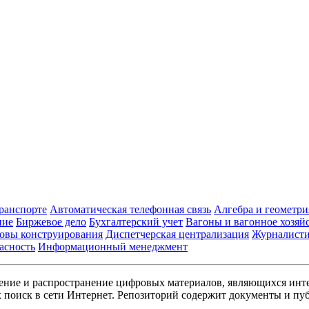
транспорте
Автоматическая телефонная связь
Алгебра и геометри
ние
Биржевое дело
Бухгалтерский учет
Вагоны и вагонное хозяй
овы конструирования
Диспетчерская централизация
Журналист
асность
Информационный менеджмент
ние и распространение цифровых материалов, являющихся инт
поиск в сети Интернет. Репозиторий содержит документы и пуб