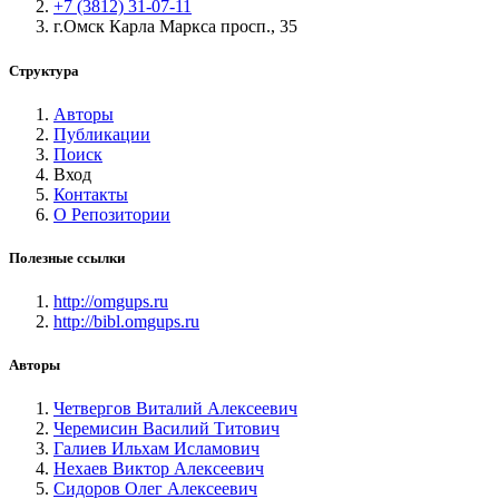
+7 (3812) 31-07-11
г.Омск Карла Маркса просп., 35
Структура
Авторы
Публикации
Поиск
Вход
Контакты
О Репозитории
Полезные ссылки
http://omgups.ru
http://bibl.omgups.ru
Авторы
Четвергов Виталий Алексеевич
Черемисин Василий Титович
Галиев Ильхам Исламович
Нехаев Виктор Алексеевич
Сидоров Олег Алексеевич