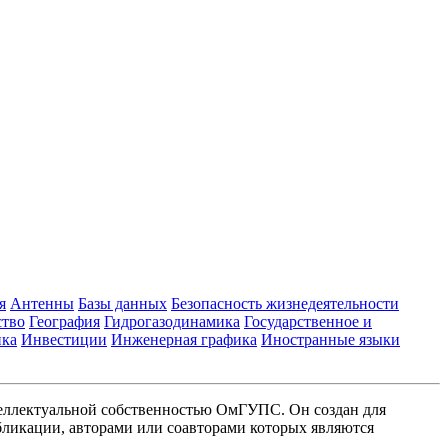
я
Антенны
Базы данных
Безопасность жизнедеятельности
ство
География
Гидрогазодинамика
Государственное и
ика
Инвестиции
Инженерная графика
Иностранные языки
еллектуальной собственностью ОмГУПС. Он создан для
ликации, авторами или соавторами которых являются