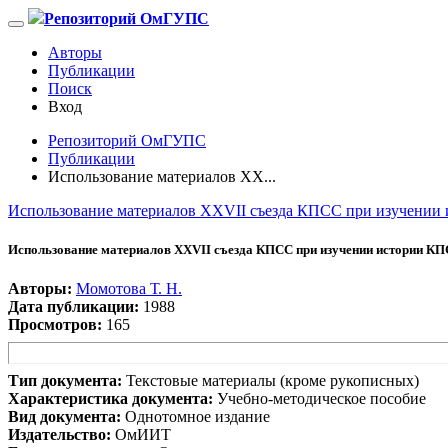
Репозиторий ОмГУПС
Авторы
Публикации
Поиск
Вход
Репозиторий ОмГУПС
Публикации
Использование материалов XX...
Использование материалов XXVII съезда КПСС при изучении
Использование материалов XXVII съезда КПСС при изучении истории К
Авторы:
Момотова Т. Н.
Дата публикации:
1988
Просмотров:
165
Тип документа:
Текстовые материалы (кроме рукописных)
Характеристика документа:
Учебно-методическое пособие
Вид документа:
Однотомное издание
Издательство:
ОмИИТ