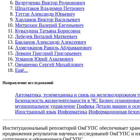
Ведрученко Виктор Родионович
Шпалтаков Владимир Петрович
Тэттэр Александр Юрьевич
Харламов Виктор Васильевич
Митрохин Валерий Евгеньевич
Кувалдина Татьяна Борисовна
Лебедев Виталий Матвеевич
Бакланов Александр Алексеевич
Ахмеджанов Равиль Абдраманович
Левкин Григорий Григорьевич
Усманов Юрий Ахкемович
Овчаренко Сергей Михайлович
Ещё...
Направление исследований
Автоматика, телемеханика и связь на железнодорожном 
Безопасность жизнедеятельности в ЧС
Бизнес-планирова
муниципальное управление
Графика
Детали машин и осн
Иностранный язык
Информатика
Информационная безоп
Институциональный репозиторий ОмГУПС обеспечивает хране
продвижения результатов научных исследований ОмГУПС и их 
сотрудники и обучающиеся ОмГУПС.