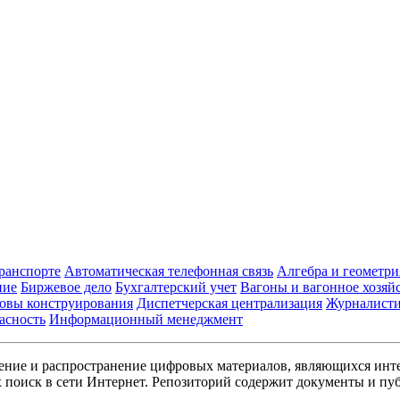
транспорте
Автоматическая телефонная связь
Алгебра и геометри
ние
Биржевое дело
Бухгалтерский учет
Вагоны и вагонное хозяй
овы конструирования
Диспетчерская централизация
Журналист
асность
Информационный менеджмент
ние и распространение цифровых материалов, являющихся инт
поиск в сети Интернет. Репозиторий содержит документы и пуб