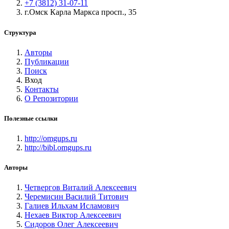
+7 (3812) 31-07-11
г.Омск Карла Маркса просп., 35
Структура
Авторы
Публикации
Поиск
Вход
Контакты
О Репозитории
Полезные ссылки
http://omgups.ru
http://bibl.omgups.ru
Авторы
Четвергов Виталий Алексеевич
Черемисин Василий Титович
Галиев Ильхам Исламович
Нехаев Виктор Алексеевич
Сидоров Олег Алексеевич