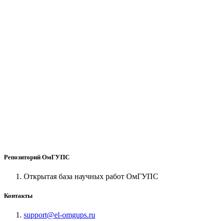
Репозиторий ОмГУПС
Открытая база научных работ ОмГУПС
Контакты
support@el-omgups.ru