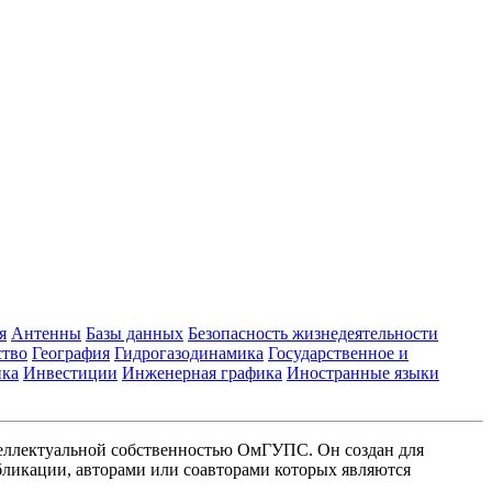
я
Антенны
Базы данных
Безопасность жизнедеятельности
ство
География
Гидрогазодинамика
Государственное и
ика
Инвестиции
Инженерная графика
Иностранные языки
еллектуальной собственностью ОмГУПС. Он создан для
ликации, авторами или соавторами которых являются