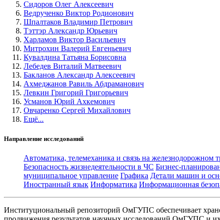
Сидоров Олег Алексеевич
Ведрученко Виктор Родионович
Шпалтаков Владимир Петрович
Тэттэр Александр Юрьевич
Харламов Виктор Васильевич
Митрохин Валерий Евгеньевич
Кувалдина Татьяна Борисовна
Лебедев Виталий Матвеевич
Бакланов Александр Алексеевич
Ахмеджанов Равиль Абдраманович
Левкин Григорий Григорьевич
Усманов Юрий Ахкемович
Овчаренко Сергей Михайлович
Ещё...
Направление исследований
Автоматика, телемеханика и связь на железнодорожном 
Безопасность жизнедеятельности в ЧС
Бизнес-планирова
муниципальное управление
Графика
Детали машин и осн
Иностранный язык
Информатика
Информационная безоп
Институциональный репозиторий ОмГУПС обеспечивает хране
продвижения результатов научных исследований ОмГУПС и их 