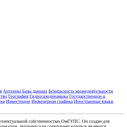
я
Антенны
Базы данных
Безопасность жизнедеятельности
ство
География
Гидрогазодинамика
Государственное и
ика
Инвестиции
Инженерная графика
Иностранные языки
еллектуальной собственностью ОмГУПС. Он создан для
ликации, авторами или соавторами которых являются