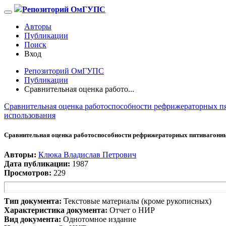
Репозиторий ОмГУПС
Авторы
Публикации
Поиск
Вход
Репозиторий ОмГУПС
Публикации
Сравнительная оценка работо...
Сравнительная оценка работоспособности рефрижераторных п
использования
Сравнительная оценка работоспособности рефрижераторных пятивагонны
Авторы:
Клюка Владислав Петрович
Дата публикации:
1987
Просмотров:
229
Тип документа:
Текстовые материалы (кроме рукописных)
Характеристика документа:
Отчет о НИР
Вид документа:
Однотомное издание