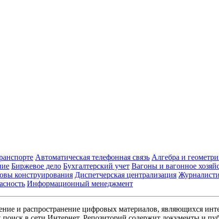
транспорте
Автоматическая телефонная связь
Алгебра и геометри
ние
Биржевое дело
Бухгалтерский учет
Вагоны и вагонное хозяй
овы конструирования
Диспетчерская централизация
Журналист
асность
Информационный менеджмент
ние и распространение цифровых материалов, являющихся инт
поиск в сети Интернет. Репозиторий содержит документы и пуб