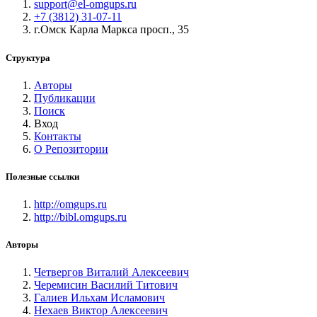
support@el-omgups.ru
+7 (3812) 31-07-11
г.Омск Карла Маркса просп., 35
Структура
Авторы
Публикации
Поиск
Вход
Контакты
О Репозитории
Полезные ссылки
http://omgups.ru
http://bibl.omgups.ru
Авторы
Четвергов Виталий Алексеевич
Черемисин Василий Титович
Галиев Ильхам Исламович
Нехаев Виктор Алексеевич