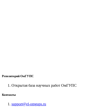
Репозиторий ОмГУПС
Открытая база научных работ ОмГУПС
Контакты
support@el-omgups.ru