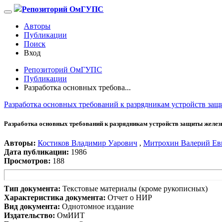
Репозиторий ОмГУПС
Авторы
Публикации
Поиск
Вход
Репозиторий ОмГУПС
Публикации
Разработка основных требова...
Разработка основных требований к разрядникам устройств за
Разработка основных требований к разрядникам устройств защиты желез
Авторы:
Костиков Владимир Уарович
,
Митрохин Валерий Ев
Дата публикации:
1986
Просмотров:
188
Тип документа:
Текстовые материалы (кроме рукописных)
Характеристика документа:
Отчет о НИР
Вид документа:
Однотомное издание
Издательство:
ОмИИТ