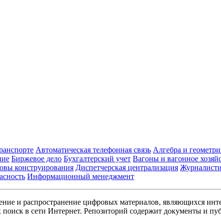
транспорте
Автоматическая телефонная связь
Алгебра и геометри
ние
Биржевое дело
Бухгалтерский учет
Вагоны и вагонное хозяй
овы конструирования
Диспетчерская централизация
Журналист
асность
Информационный менеджмент
ние и распространение цифровых материалов, являющихся инт
поиск в сети Интернет. Репозиторий содержит документы и пуб