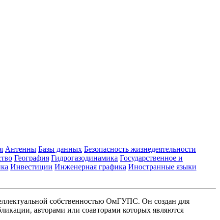
я
Антенны
Базы данных
Безопасность жизнедеятельности
ство
География
Гидрогазодинамика
Государственное и
ика
Инвестиции
Инженерная графика
Иностранные языки
еллектуальной собственностью ОмГУПС. Он создан для
ликации, авторами или соавторами которых являются