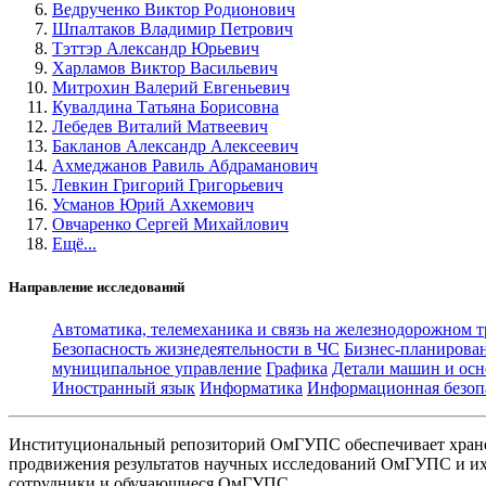
Ведрученко Виктор Родионович
Шпалтаков Владимир Петрович
Тэттэр Александр Юрьевич
Харламов Виктор Васильевич
Митрохин Валерий Евгеньевич
Кувалдина Татьяна Борисовна
Лебедев Виталий Матвеевич
Бакланов Александр Алексеевич
Ахмеджанов Равиль Абдраманович
Левкин Григорий Григорьевич
Усманов Юрий Ахкемович
Овчаренко Сергей Михайлович
Ещё...
Направление исследований
Автоматика, телемеханика и связь на железнодорожном 
Безопасность жизнедеятельности в ЧС
Бизнес-планирова
муниципальное управление
Графика
Детали машин и осн
Иностранный язык
Информатика
Информационная безоп
Институциональный репозиторий ОмГУПС обеспечивает хране
продвижения результатов научных исследований ОмГУПС и их 
сотрудники и обучающиеся ОмГУПС.