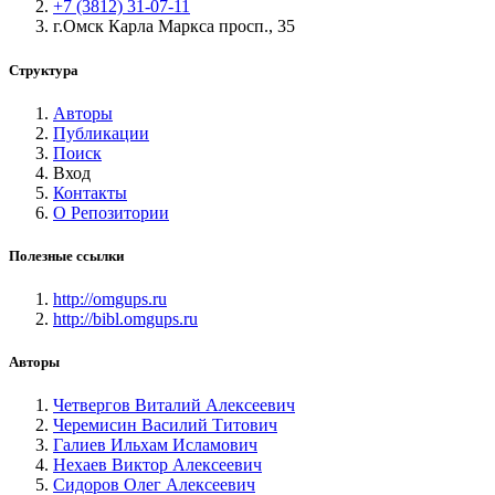
+7 (3812) 31-07-11
г.Омск Карла Маркса просп., 35
Структура
Авторы
Публикации
Поиск
Вход
Контакты
О Репозитории
Полезные ссылки
http://omgups.ru
http://bibl.omgups.ru
Авторы
Четвергов Виталий Алексеевич
Черемисин Василий Титович
Галиев Ильхам Исламович
Нехаев Виктор Алексеевич
Сидоров Олег Алексеевич