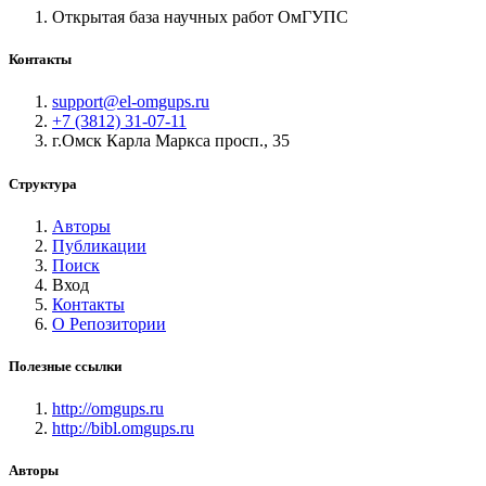
Открытая база научных работ ОмГУПС
Контакты
support@el-omgups.ru
+7 (3812) 31-07-11
г.Омск Карла Маркса просп., 35
Структура
Авторы
Публикации
Поиск
Вход
Контакты
О Репозитории
Полезные ссылки
http://omgups.ru
http://bibl.omgups.ru
Авторы