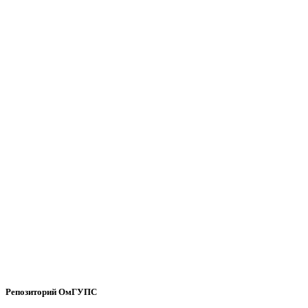
Репозиторий ОмГУПС