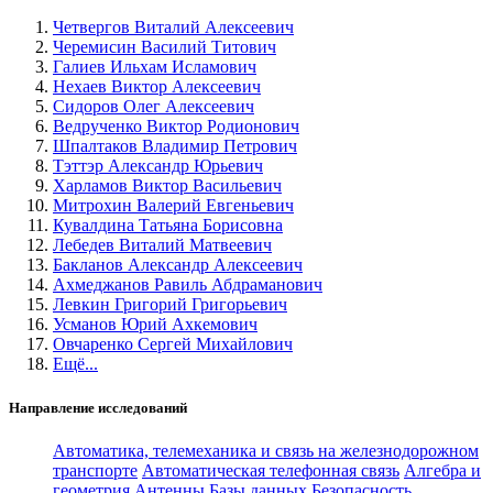
Четвергов Виталий Алексеевич
Черемисин Василий Титович
Галиев Ильхам Исламович
Нехаев Виктор Алексеевич
Сидоров Олег Алексеевич
Ведрученко Виктор Родионович
Шпалтаков Владимир Петрович
Тэттэр Александр Юрьевич
Харламов Виктор Васильевич
Митрохин Валерий Евгеньевич
Кувалдина Татьяна Борисовна
Лебедев Виталий Матвеевич
Бакланов Александр Алексеевич
Ахмеджанов Равиль Абдраманович
Левкин Григорий Григорьевич
Усманов Юрий Ахкемович
Овчаренко Сергей Михайлович
Ещё...
Направление исследований
Автоматика, телемеханика и связь на железнодорожном
транспорте
Автоматическая телефонная связь
Алгебра и
геометрия
Антенны
Базы данных
Безопасность