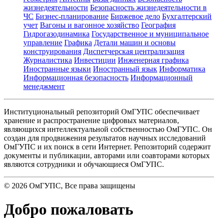
жизнедеятельности
Безопасность жизнедеятельности в
ЧС
Бизнес-планирование
Биржевое дело
Бухгалтерский
учет
Вагоны и вагонное хозяйство
География
Гидрогазодинамика
Государственное и муниципальное
управление
Графика
Детали машин и основы
конструирования
Диспетчерская централизация
Журналистика
Инвестиции
Инженерная графика
Иностранные языки
Иностранный язык
Информатика
Информационная безопасность
Информационный
менеджмент
Институциональный репозиторий ОмГУПС обеспечивает
хранение и распространение цифровых материалов,
являющихся интеллектуальной собственностью ОмГУПС. Он
создан для продвижения результатов научных исследований
ОмГУПС и их поиск в сети Интернет. Репозиторий содержит
документы и публикации, авторами или соавторами которых
являются сотрудники и обучающиеся ОмГУПС.
©
2026
ОмГУПС
, Все права защищены
Добро пожаловать