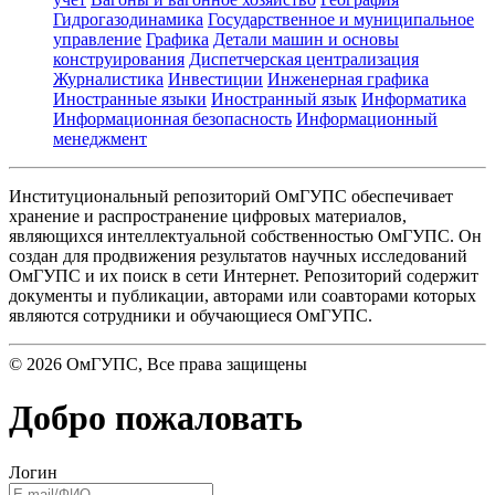
Гидрогазодинамика
Государственное и муниципальное
управление
Графика
Детали машин и основы
конструирования
Диспетчерская централизация
Журналистика
Инвестиции
Инженерная графика
Иностранные языки
Иностранный язык
Информатика
Информационная безопасность
Информационный
менеджмент
Институциональный репозиторий ОмГУПС обеспечивает
хранение и распространение цифровых материалов,
являющихся интеллектуальной собственностью ОмГУПС. Он
создан для продвижения результатов научных исследований
ОмГУПС и их поиск в сети Интернет. Репозиторий содержит
документы и публикации, авторами или соавторами которых
являются сотрудники и обучающиеся ОмГУПС.
©
2026
ОмГУПС
, Все права защищены
Добро пожаловать
Логин