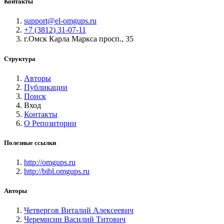
Контакты
support@el-omgups.ru
+7 (3812) 31-07-11
г.Омск Карла Маркса просп., 35
Структура
Авторы
Публикации
Поиск
Вход
Контакты
О Репозитории
Полезные ссылки
http://omgups.ru
http://bibl.omgups.ru
Авторы
Четвергов Виталий Алексеевич
Черемисин Василий Титович