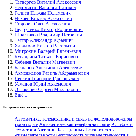
Четвергов Виталий Алексеевич
Черемисин Василий Титович
Галиев Ильхам Исламович
Нехаев Виктор Алексеевич
Сидоров Олег Алексеевич
Ведрученко Виктор Родионович
Шпалтаков Владимир Петрович
Тэттэр Александр Юрьевич
Харламов Виктор Васильевич
Митрохин Валерий Евгеньевич
Кувалдина Татьяна Борисовна
Лебедев Виталий Матвеевич
Бакланов Александр Алексеевич
Ахмеджанов Равиль Абдраманович
Левкин Григорий Григорьевич
Усманов Юрий Ахкемович
Овчаренко Сергей Михайлович
Ещё...
Направление исследований
Автоматика, телемеханика и связь на железнодорожном
транспорте
Автоматическая телефонная связь
Алгебра и
геометрия
Антенны
Базы данных
Безопасность
жизнедеятельности
Безопасность жизнедеятельности в