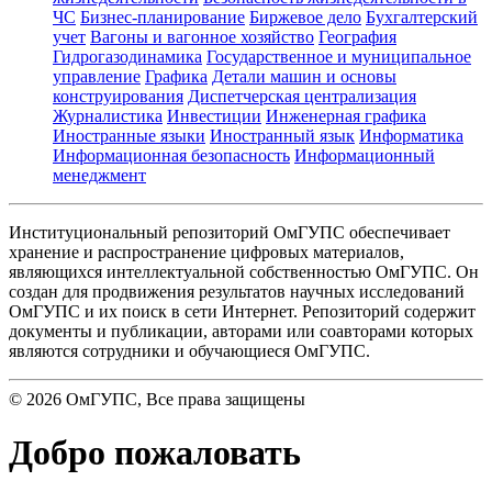
ЧС
Бизнес-планирование
Биржевое дело
Бухгалтерский
учет
Вагоны и вагонное хозяйство
География
Гидрогазодинамика
Государственное и муниципальное
управление
Графика
Детали машин и основы
конструирования
Диспетчерская централизация
Журналистика
Инвестиции
Инженерная графика
Иностранные языки
Иностранный язык
Информатика
Информационная безопасность
Информационный
менеджмент
Институциональный репозиторий ОмГУПС обеспечивает
хранение и распространение цифровых материалов,
являющихся интеллектуальной собственностью ОмГУПС. Он
создан для продвижения результатов научных исследований
ОмГУПС и их поиск в сети Интернет. Репозиторий содержит
документы и публикации, авторами или соавторами которых
являются сотрудники и обучающиеся ОмГУПС.
©
2026
ОмГУПС
, Все права защищены
Добро пожаловать