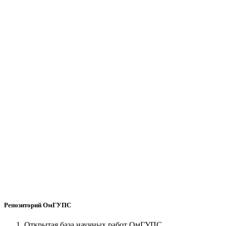
Репозиторий ОмГУПС
Открытая база научных работ ОмГУПС