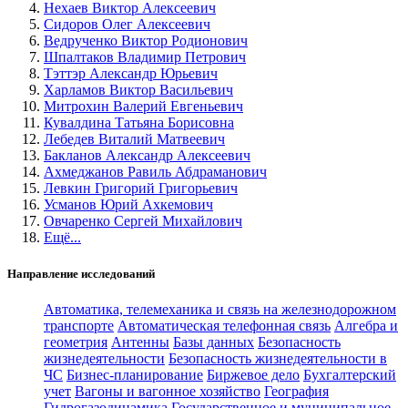
Нехаев Виктор Алексеевич
Сидоров Олег Алексеевич
Ведрученко Виктор Родионович
Шпалтаков Владимир Петрович
Тэттэр Александр Юрьевич
Харламов Виктор Васильевич
Митрохин Валерий Евгеньевич
Кувалдина Татьяна Борисовна
Лебедев Виталий Матвеевич
Бакланов Александр Алексеевич
Ахмеджанов Равиль Абдраманович
Левкин Григорий Григорьевич
Усманов Юрий Ахкемович
Овчаренко Сергей Михайлович
Ещё...
Направление исследований
Автоматика, телемеханика и связь на железнодорожном
транспорте
Автоматическая телефонная связь
Алгебра и
геометрия
Антенны
Базы данных
Безопасность
жизнедеятельности
Безопасность жизнедеятельности в
ЧС
Бизнес-планирование
Биржевое дело
Бухгалтерский
учет
Вагоны и вагонное хозяйство
География
Гидрогазодинамика
Государственное и муниципальное