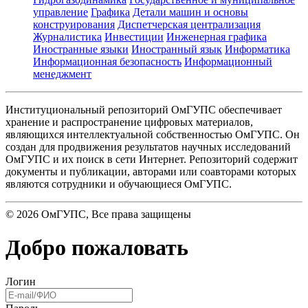
управление
Графика
Детали машин и основы
конструирования
Диспетчерская централизация
Журналистика
Инвестиции
Инженерная графика
Иностранные языки
Иностранный язык
Информатика
Информационная безопасность
Информационный
менеджмент
Институциональный репозиторий ОмГУПС обеспечивает
хранение и распространение цифровых материалов,
являющихся интеллектуальной собственностью ОмГУПС. Он
создан для продвижения результатов научных исследований
ОмГУПС и их поиск в сети Интернет. Репозиторий содержит
документы и публикации, авторами или соавторами которых
являются сотрудники и обучающиеся ОмГУПС.
©
2026
ОмГУПС
, Все права защищены
Добро пожаловать
Логин