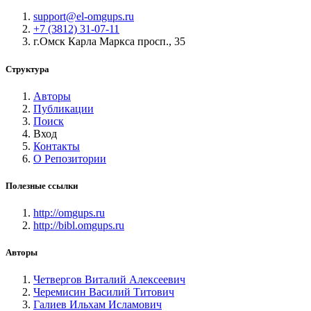
support@el-omgups.ru
+7 (3812) 31-07-11
г.Омск Карла Маркса просп., 35
Структура
Авторы
Публикации
Поиск
Вход
Контакты
О Репозитории
Полезные ссылки
http://omgups.ru
http://bibl.omgups.ru
Авторы
Четвергов Виталий Алексеевич
Черемисин Василий Титович
Галиев Ильхам Исламович