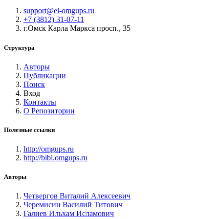
support@el-omgups.ru
+7 (3812) 31-07-11
г.Омск Карла Маркса просп., 35
Структура
Авторы
Публикации
Поиск
Вход
Контакты
О Репозитории
Полезные ссылки
http://omgups.ru
http://bibl.omgups.ru
Авторы
Четвергов Виталий Алексеевич
Черемисин Василий Титович
Галиев Ильхам Исламович