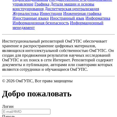
управление
Графика
Детали машин и основы
конструирования
Диспетчерская централизация
Журналистика
Инвестиции
Инженерная графика
Иностранные языки
Иностранный язык
Информатика
Информационная безопасность
Информационный
менеджмент
Институциональный репозиторий ОмГУПС обеспечивает
хранение и распространение цифровых материалов,
являющихся интеллектуальной собственностью ОмГУПС. Он
создан для продвижения результатов научных исследований
ОмГУПС и их поиск в сети Интернет. Репозиторий содержит
документы и публикации, авторами или соавторами которых
являются сотрудники и обучающиеся ОмГУПС.
©
2026
ОмГУПС
, Все права защищены
Добро пожаловать
Логин
Пароль