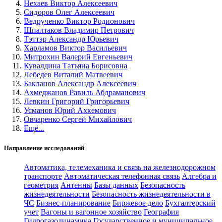
Нехаев Виктор Алексеевич
Сидоров Олег Алексеевич
Ведрученко Виктор Родионович
Шпалтаков Владимир Петрович
Тэттэр Александр Юрьевич
Харламов Виктор Васильевич
Митрохин Валерий Евгеньевич
Кувалдина Татьяна Борисовна
Лебедев Виталий Матвеевич
Бакланов Александр Алексеевич
Ахмеджанов Равиль Абдраманович
Левкин Григорий Григорьевич
Усманов Юрий Ахкемович
Овчаренко Сергей Михайлович
Ещё...
Направление исследований
Автоматика, телемеханика и связь на железнодорожном
транспорте
Автоматическая телефонная связь
Алгебра и
геометрия
Антенны
Базы данных
Безопасность
жизнедеятельности
Безопасность жизнедеятельности в
ЧС
Бизнес-планирование
Биржевое дело
Бухгалтерский
учет
Вагоны и вагонное хозяйство
География
Гидрогазодинамика
Государственное и муниципальное