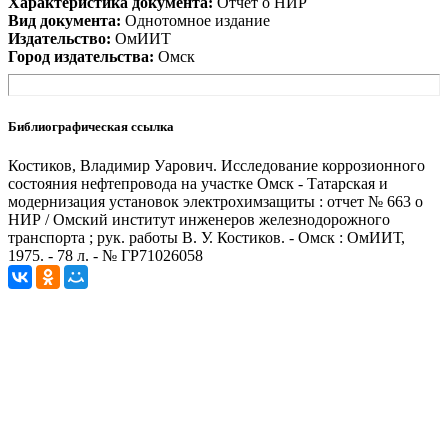
Характеристика документа:
Отчет о НИР
Вид документа:
Однотомное издание
Издательство:
ОмИИТ
Город издательства:
Омск
Библиографическая ссылка
Костиков, Владимир Уарович. Исследование коррозионного
состояния нефтепровода на участке Омск - Татарская и
модернизация установок электрохимзащиты : отчет № 663 о
НИР / Омский институт инженеров железнодорожного
транспорта ; рук. работы В. У. Костиков. - Омск : ОмИИТ,
1975. - 78 л. - № ГР71026058