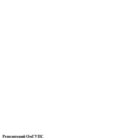
Репозиторий ОмГУПС