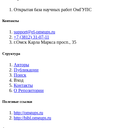
Открытая база научных работ ОмГУПС
Контакты
support@el-omgups.ru
+7 (3812) 31-07-11
г.Омск Карла Маркса просп., 35
Структура
Авторы
Публикации
Поиск
Вход
Контакты
О Репозитории
Полезные ссылки
http://omgups.ru
http://bibl.omgups.ru