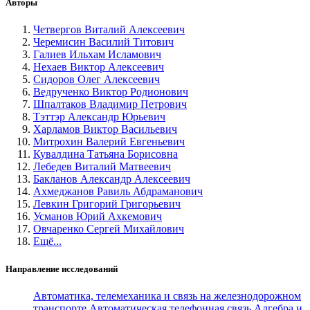
Авторы
Четвергов Виталий Алексеевич
Черемисин Василий Титович
Галиев Ильхам Исламович
Нехаев Виктор Алексеевич
Сидоров Олег Алексеевич
Ведрученко Виктор Родионович
Шпалтаков Владимир Петрович
Тэттэр Александр Юрьевич
Харламов Виктор Васильевич
Митрохин Валерий Евгеньевич
Кувалдина Татьяна Борисовна
Лебедев Виталий Матвеевич
Бакланов Александр Алексеевич
Ахмеджанов Равиль Абдраманович
Левкин Григорий Григорьевич
Усманов Юрий Ахкемович
Овчаренко Сергей Михайлович
Ещё...
Направление исследований
Автоматика, телемеханика и связь на железнодорожном
транспорте
Автоматическая телефонная связь
Алгебра и