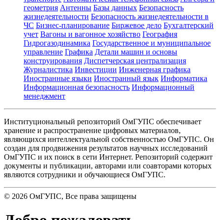
геометрия
Антенны
Базы данных
Безопасность
жизнедеятельности
Безопасность жизнедеятельности в
ЧС
Бизнес-планирование
Биржевое дело
Бухгалтерский
учет
Вагоны и вагонное хозяйство
География
Гидрогазодинамика
Государственное и муниципальное
управление
Графика
Детали машин и основы
конструирования
Диспетчерская централизация
Журналистика
Инвестиции
Инженерная графика
Иностранные языки
Иностранный язык
Информатика
Информационная безопасность
Информационный
менеджмент
Институциональный репозиторий ОмГУПС обеспечивает
хранение и распространение цифровых материалов,
являющихся интеллектуальной собственностью ОмГУПС. Он
создан для продвижения результатов научных исследований
ОмГУПС и их поиск в сети Интернет. Репозиторий содержит
документы и публикации, авторами или соавторами которых
являются сотрудники и обучающиеся ОмГУПС.
©
2026
ОмГУПС
, Все права защищены