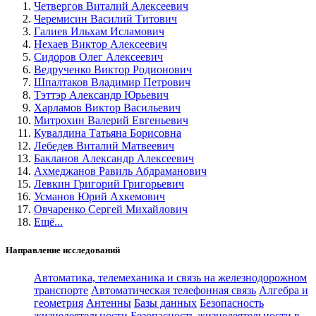
Четвергов Виталий Алексеевич
Черемисин Василий Титович
Галиев Ильхам Исламович
Нехаев Виктор Алексеевич
Сидоров Олег Алексеевич
Ведрученко Виктор Родионович
Шпалтаков Владимир Петрович
Тэттэр Александр Юрьевич
Харламов Виктор Васильевич
Митрохин Валерий Евгеньевич
Кувалдина Татьяна Борисовна
Лебедев Виталий Матвеевич
Бакланов Александр Алексеевич
Ахмеджанов Равиль Абдраманович
Левкин Григорий Григорьевич
Усманов Юрий Ахкемович
Овчаренко Сергей Михайлович
Ещё...
Направление исследований
Автоматика, телемеханика и связь на железнодорожном
транспорте
Автоматическая телефонная связь
Алгебра и
геометрия
Антенны
Базы данных
Безопасность
жизнедеятельности
Безопасность жизнедеятельности в