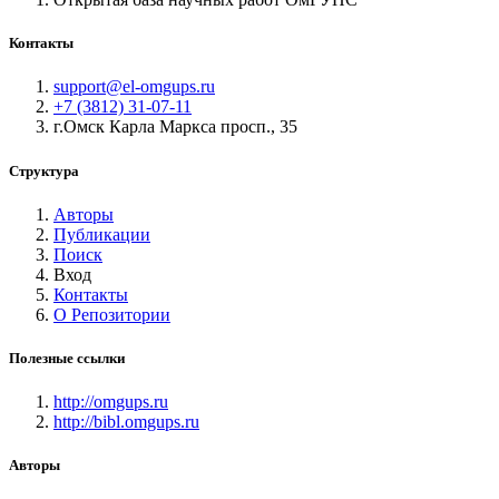
Контакты
support@el-omgups.ru
+7 (3812) 31-07-11
г.Омск Карла Маркса просп., 35
Структура
Авторы
Публикации
Поиск
Вход
Контакты
О Репозитории
Полезные ссылки
http://omgups.ru
http://bibl.omgups.ru
Авторы