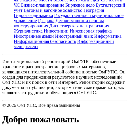
ЧС
Бизнес-планирование
Биржевое дело
Бухгалтерский
учет
Вагоны и вагонное хозяйство
География
Гидрогазодинамика
Государственное и муниципальное
управление
Графика
Детали машин и основы
конструирования
Диспетчерская централизация
Журналистика
Инвестиции
Инженерная графика
Иностранные языки
Иностранный язык
Информатика
Информационная безопасность
Информационный
менеджмент
Институциональный репозиторий ОмГУПС обеспечивает
хранение и распространение цифровых материалов,
являющихся интеллектуальной собственностью ОмГУПС. Он
создан для продвижения результатов научных исследований
ОмГУПС и их поиск в сети Интернет. Репозиторий содержит
документы и публикации, авторами или соавторами которых
являются сотрудники и обучающиеся ОмГУПС.
©
2026
ОмГУПС
, Все права защищены
Добро пожаловать