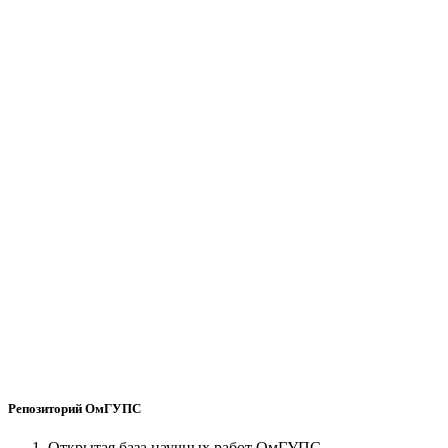
Репозиторий ОмГУПС
Открытая база научных работ ОмГУПС