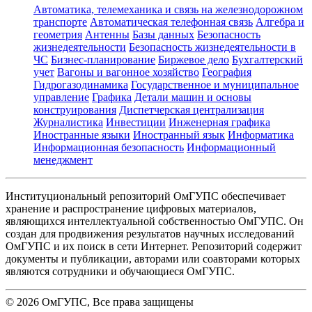
Автоматика, телемеханика и связь на железнодорожном
транспорте
Автоматическая телефонная связь
Алгебра и
геометрия
Антенны
Базы данных
Безопасность
жизнедеятельности
Безопасность жизнедеятельности в
ЧС
Бизнес-планирование
Биржевое дело
Бухгалтерский
учет
Вагоны и вагонное хозяйство
География
Гидрогазодинамика
Государственное и муниципальное
управление
Графика
Детали машин и основы
конструирования
Диспетчерская централизация
Журналистика
Инвестиции
Инженерная графика
Иностранные языки
Иностранный язык
Информатика
Информационная безопасность
Информационный
менеджмент
Институциональный репозиторий ОмГУПС обеспечивает
хранение и распространение цифровых материалов,
являющихся интеллектуальной собственностью ОмГУПС. Он
создан для продвижения результатов научных исследований
ОмГУПС и их поиск в сети Интернет. Репозиторий содержит
документы и публикации, авторами или соавторами которых
являются сотрудники и обучающиеся ОмГУПС.
©
2026
ОмГУПС
, Все права защищены