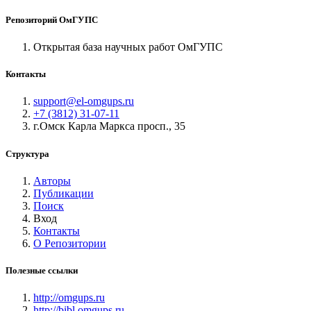
Репозиторий ОмГУПС
Открытая база научных работ ОмГУПС
Контакты
support@el-omgups.ru
+7 (3812) 31-07-11
г.Омск Карла Маркса просп., 35
Структура
Авторы
Публикации
Поиск
Вход
Контакты
О Репозитории
Полезные ссылки
http://omgups.ru
http://bibl.omgups.ru