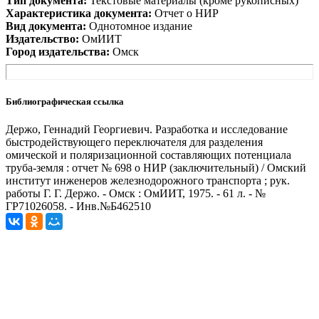
Тип документа:
Текстовые материалы (кроме рукописных)
Характеристика документа:
Отчет о НИР
Вид документа:
Однотомное издание
Издательство:
ОмИИТ
Город издательства:
Омск
Библиографическая ссылка
Держо, Геннадий Георгиевич. Разработка и исследование
быстродействующего переключателя для разделения
омической и поляризационной составляющих потенциала
труба-земля : отчет № 698 о НИР (заключительный) / Омский
институт инженеров железнодорожного транспорта ; рук.
работы Г. Г. Держо. - Омск : ОмИИТ, 1975. - 61 л. - №
ГР71026058. - Инв.№Б462510