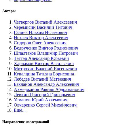
Авторы
Четвергов Виталий Алексеевич
Черемисин Василий Титович
Галиев Ильхам Исламович
Нехаев Виктор Алексеевич
Сидоров Олег Алексеевич
Ведрученко Виктор Родионович
Шпалтаков Владимир Петрович
Тэттэр Александр Юрьевич
Харламов Виктор Васильевич
Митрохин Валерий Евгеньевич
Кувалдина Татьяна Борисовна
Лебедев Виталий Матвеевич
Бакланов Александр Алексеевич
Ахмеджанов Равиль Абдраманович
Левкин Григорий Григорьевич
Усманов Юрий Ахкемович
Овчаренко Сергей Михайлович
Ещё...
Направление исследований