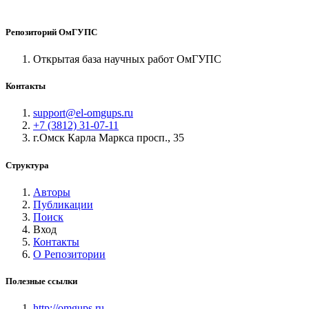
Репозиторий ОмГУПС
Открытая база научных работ ОмГУПС
Контакты
support@el-omgups.ru
+7 (3812) 31-07-11
г.Омск Карла Маркса просп., 35
Структура
Авторы
Публикации
Поиск
Вход
Контакты
О Репозитории
Полезные ссылки
http://omgups.ru