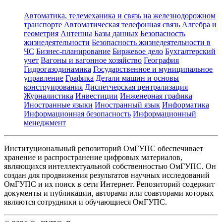
Автоматика, телемеханика и связь на железнодорожном
транспорте
Автоматическая телефонная связь
Алгебра и
геометрия
Антенны
Базы данных
Безопасность
жизнедеятельности
Безопасность жизнедеятельности в
ЧС
Бизнес-планирование
Биржевое дело
Бухгалтерский
учет
Вагоны и вагонное хозяйство
География
Гидрогазодинамика
Государственное и муниципальное
управление
Графика
Детали машин и основы
конструирования
Диспетчерская централизация
Журналистика
Инвестиции
Инженерная графика
Иностранные языки
Иностранный язык
Информатика
Информационная безопасность
Информационный
менеджмент
Институциональный репозиторий ОмГУПС обеспечивает
хранение и распространение цифровых материалов,
являющихся интеллектуальной собственностью ОмГУПС. Он
создан для продвижения результатов научных исследований
ОмГУПС и их поиск в сети Интернет. Репозиторий содержит
документы и публикации, авторами или соавторами которых
являются сотрудники и обучающиеся ОмГУПС.