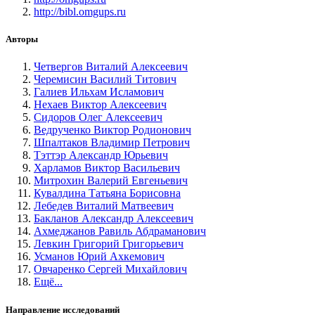
http://bibl.omgups.ru
Авторы
Четвергов Виталий Алексеевич
Черемисин Василий Титович
Галиев Ильхам Исламович
Нехаев Виктор Алексеевич
Сидоров Олег Алексеевич
Ведрученко Виктор Родионович
Шпалтаков Владимир Петрович
Тэттэр Александр Юрьевич
Харламов Виктор Васильевич
Митрохин Валерий Евгеньевич
Кувалдина Татьяна Борисовна
Лебедев Виталий Матвеевич
Бакланов Александр Алексеевич
Ахмеджанов Равиль Абдраманович
Левкин Григорий Григорьевич
Усманов Юрий Ахкемович
Овчаренко Сергей Михайлович
Ещё...
Направление исследований