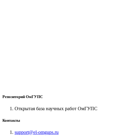
Репозиторий ОмГУПС
Открытая база научных работ ОмГУПС
Контакты
support@el-omgups.ru