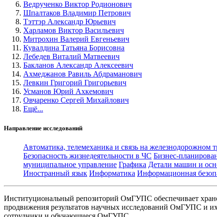
Ведрученко Виктор Родионович
Шпалтаков Владимир Петрович
Тэттэр Александр Юрьевич
Харламов Виктор Васильевич
Митрохин Валерий Евгеньевич
Кувалдина Татьяна Борисовна
Лебедев Виталий Матвеевич
Бакланов Александр Алексеевич
Ахмеджанов Равиль Абдраманович
Левкин Григорий Григорьевич
Усманов Юрий Ахкемович
Овчаренко Сергей Михайлович
Ещё...
Направление исследований
Автоматика, телемеханика и связь на железнодорожном 
Безопасность жизнедеятельности в ЧС
Бизнес-планирова
муниципальное управление
Графика
Детали машин и осн
Иностранный язык
Информатика
Информационная безоп
Институциональный репозиторий ОмГУПС обеспечивает хране
продвижения результатов научных исследований ОмГУПС и их 
сотрудники и обучающиеся ОмГУПС.