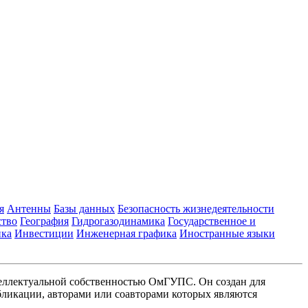
я
Антенны
Базы данных
Безопасность жизнедеятельности
ство
География
Гидрогазодинамика
Государственное и
ика
Инвестиции
Инженерная графика
Иностранные языки
еллектуальной собственностью ОмГУПС. Он создан для
ликации, авторами или соавторами которых являются