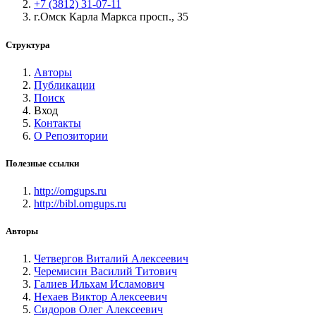
+7 (3812) 31-07-11
г.Омск Карла Маркса просп., 35
Структура
Авторы
Публикации
Поиск
Вход
Контакты
О Репозитории
Полезные ссылки
http://omgups.ru
http://bibl.omgups.ru
Авторы
Четвергов Виталий Алексеевич
Черемисин Василий Титович
Галиев Ильхам Исламович
Нехаев Виктор Алексеевич
Сидоров Олег Алексеевич