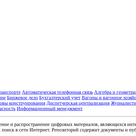
транспорте
Автоматическая телефонная связь
Алгебра и геометри
ние
Биржевое дело
Бухгалтерский учет
Вагоны и вагонное хозяй
овы конструирования
Диспетчерская централизация
Журналист
асность
Информационный менеджмент
ние и распространение цифровых материалов, являющихся инт
поиск в сети Интернет. Репозиторий содержит документы и пуб