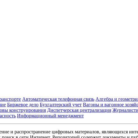
транспорте
Автоматическая телефонная связь
Алгебра и геометри
ние
Биржевое дело
Бухгалтерский учет
Вагоны и вагонное хозяй
овы конструирования
Диспетчерская централизация
Журналист
асность
Информационный менеджмент
ние и распространение цифровых материалов, являющихся инт
поиск в сети Интернет. Репозиторий содержит документы и пуб