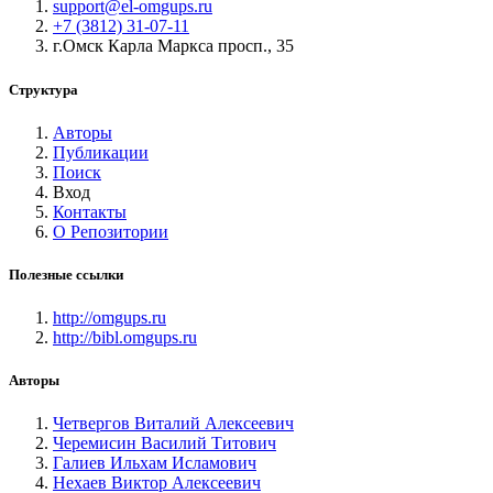
support@el-omgups.ru
+7 (3812) 31-07-11
г.Омск Карла Маркса просп., 35
Структура
Авторы
Публикации
Поиск
Вход
Контакты
О Репозитории
Полезные ссылки
http://omgups.ru
http://bibl.omgups.ru
Авторы
Четвергов Виталий Алексеевич
Черемисин Василий Титович
Галиев Ильхам Исламович
Нехаев Виктор Алексеевич