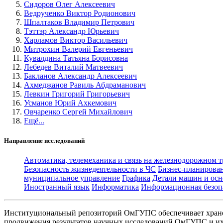
Сидоров Олег Алексеевич
Ведрученко Виктор Родионович
Шпалтаков Владимир Петрович
Тэттэр Александр Юрьевич
Харламов Виктор Васильевич
Митрохин Валерий Евгеньевич
Кувалдина Татьяна Борисовна
Лебедев Виталий Матвеевич
Бакланов Александр Алексеевич
Ахмеджанов Равиль Абдраманович
Левкин Григорий Григорьевич
Усманов Юрий Ахкемович
Овчаренко Сергей Михайлович
Ещё...
Направление исследований
Автоматика, телемеханика и связь на железнодорожном 
Безопасность жизнедеятельности в ЧС
Бизнес-планирова
муниципальное управление
Графика
Детали машин и осн
Иностранный язык
Информатика
Информационная безоп
Институциональный репозиторий ОмГУПС обеспечивает хране
продвижения результатов научных исследований ОмГУПС и их 