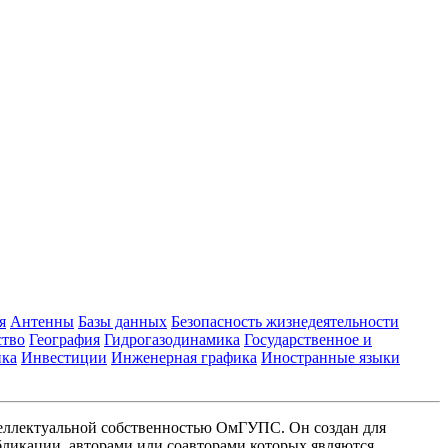
я
Антенны
Базы данных
Безопасность жизнедеятельности
ство
География
Гидрогазодинамика
Государственное и
ика
Инвестиции
Инженерная графика
Иностранные языки
еллектуальной собственностью ОмГУПС. Он создан для
ликации, авторами или соавторами которых являются