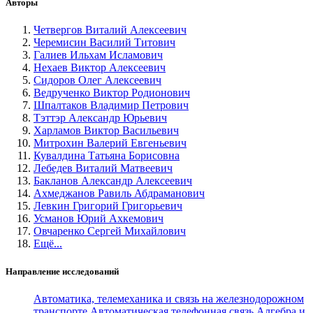
Авторы
Четвергов Виталий Алексеевич
Черемисин Василий Титович
Галиев Ильхам Исламович
Нехаев Виктор Алексеевич
Сидоров Олег Алексеевич
Ведрученко Виктор Родионович
Шпалтаков Владимир Петрович
Тэттэр Александр Юрьевич
Харламов Виктор Васильевич
Митрохин Валерий Евгеньевич
Кувалдина Татьяна Борисовна
Лебедев Виталий Матвеевич
Бакланов Александр Алексеевич
Ахмеджанов Равиль Абдраманович
Левкин Григорий Григорьевич
Усманов Юрий Ахкемович
Овчаренко Сергей Михайлович
Ещё...
Направление исследований
Автоматика, телемеханика и связь на железнодорожном
транспорте
Автоматическая телефонная связь
Алгебра и