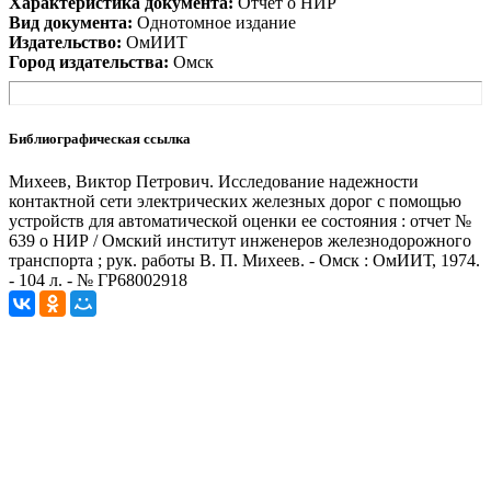
Характеристика документа:
Отчет о НИР
Вид документа:
Однотомное издание
Издательство:
ОмИИТ
Город издательства:
Омск
Библиографическая ссылка
Михеев, Виктор Петрович. Исследование надежности
контактной сети электрических железных дорог с помощью
устройств для автоматической оценки ее состояния : отчет №
639 о НИР / Омский институт инженеров железнодорожного
транспорта ; рук. работы В. П. Михеев. - Омск : ОмИИТ, 1974.
- 104 л. - № ГР68002918