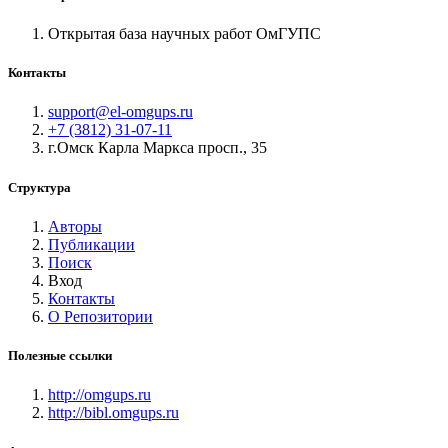
Открытая база научных работ ОмГУПС
Контакты
support@el-omgups.ru
+7 (3812) 31-07-11
г.Омск Карла Маркса просп., 35
Структура
Авторы
Публикации
Поиск
Вход
Контакты
О Репозитории
Полезные ссылки
http://omgups.ru
http://bibl.omgups.ru