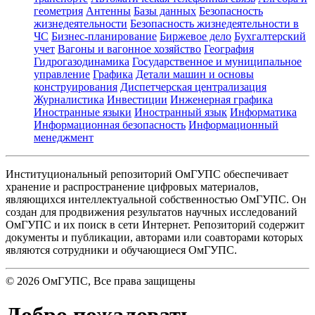
геометрия
Антенны
Базы данных
Безопасность
жизнедеятельности
Безопасность жизнедеятельности в
ЧС
Бизнес-планирование
Биржевое дело
Бухгалтерский
учет
Вагоны и вагонное хозяйство
География
Гидрогазодинамика
Государственное и муниципальное
управление
Графика
Детали машин и основы
конструирования
Диспетчерская централизация
Журналистика
Инвестиции
Инженерная графика
Иностранные языки
Иностранный язык
Информатика
Информационная безопасность
Информационный
менеджмент
Институциональный репозиторий ОмГУПС обеспечивает
хранение и распространение цифровых материалов,
являющихся интеллектуальной собственностью ОмГУПС. Он
создан для продвижения результатов научных исследований
ОмГУПС и их поиск в сети Интернет. Репозиторий содержит
документы и публикации, авторами или соавторами которых
являются сотрудники и обучающиеся ОмГУПС.
©
2026
ОмГУПС
, Все права защищены