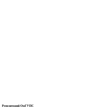
Репозиторий ОмГУПС