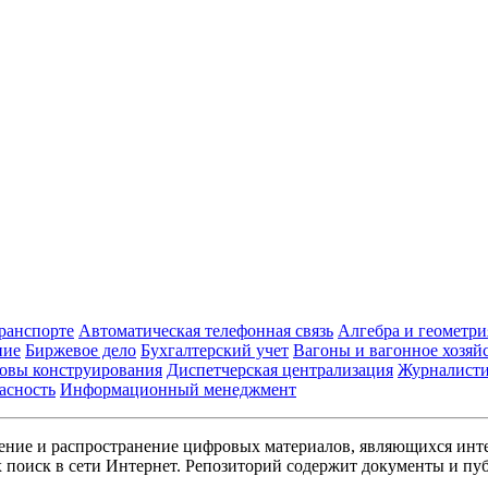
транспорте
Автоматическая телефонная связь
Алгебра и геометри
ние
Биржевое дело
Бухгалтерский учет
Вагоны и вагонное хозяй
овы конструирования
Диспетчерская централизация
Журналист
асность
Информационный менеджмент
ние и распространение цифровых материалов, являющихся инт
поиск в сети Интернет. Репозиторий содержит документы и пуб