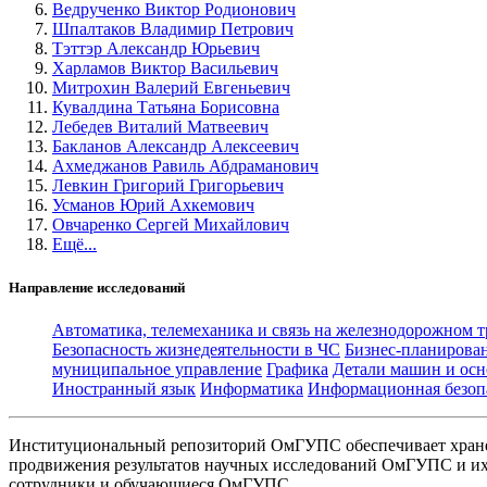
Ведрученко Виктор Родионович
Шпалтаков Владимир Петрович
Тэттэр Александр Юрьевич
Харламов Виктор Васильевич
Митрохин Валерий Евгеньевич
Кувалдина Татьяна Борисовна
Лебедев Виталий Матвеевич
Бакланов Александр Алексеевич
Ахмеджанов Равиль Абдраманович
Левкин Григорий Григорьевич
Усманов Юрий Ахкемович
Овчаренко Сергей Михайлович
Ещё...
Направление исследований
Автоматика, телемеханика и связь на железнодорожном 
Безопасность жизнедеятельности в ЧС
Бизнес-планирова
муниципальное управление
Графика
Детали машин и осн
Иностранный язык
Информатика
Информационная безоп
Институциональный репозиторий ОмГУПС обеспечивает хране
продвижения результатов научных исследований ОмГУПС и их 
сотрудники и обучающиеся ОмГУПС.