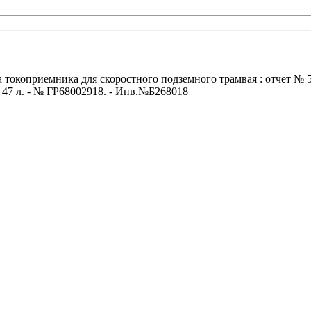
а токоприемника для скоростного подземного трамвая : отчет 
- 47 л. - № ГР68002918. - Инв.№Б268018