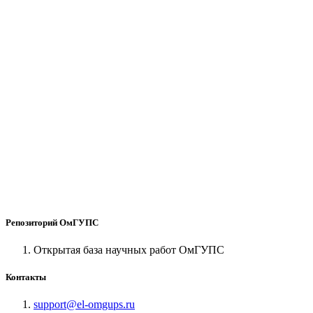
Репозиторий ОмГУПС
Открытая база научных работ ОмГУПС
Контакты
support@el-omgups.ru