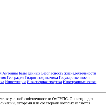
я
Антенны
Базы данных
Безопасность жизнедеятельности
ство
География
Гидрогазодинамика
Государственное и
ика
Инвестиции
Инженерная графика
Иностранные языки
еллектуальной собственностью ОмГУПС. Он создан для
ликации, авторами или соавторами которых являются