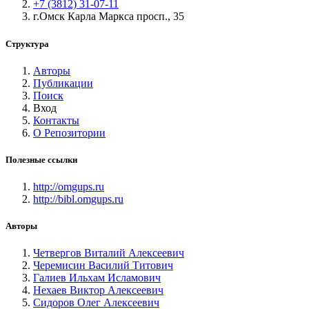
+7 (3812) 31-07-11
г.Омск Карла Маркса просп., 35
Структура
Авторы
Публикации
Поиск
Вход
Контакты
О Репозитории
Полезные ссылки
http://omgups.ru
http://bibl.omgups.ru
Авторы
Четвергов Виталий Алексеевич
Черемисин Василий Титович
Галиев Ильхам Исламович
Нехаев Виктор Алексеевич
Сидоров Олег Алексеевич