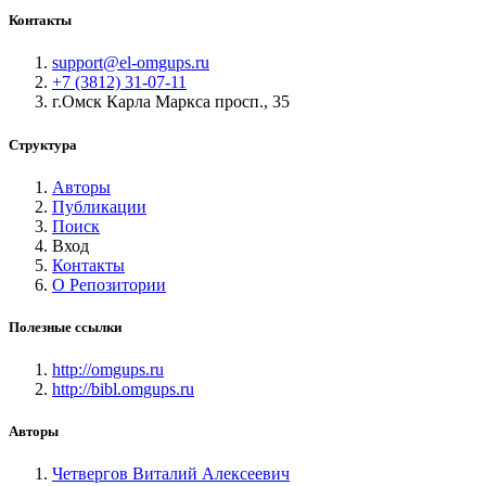
Контакты
support@el-omgups.ru
+7 (3812) 31-07-11
г.Омск Карла Маркса просп., 35
Структура
Авторы
Публикации
Поиск
Вход
Контакты
О Репозитории
Полезные ссылки
http://omgups.ru
http://bibl.omgups.ru
Авторы
Четвергов Виталий Алексеевич