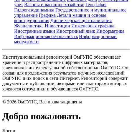
учет
Вагоны и вагонное хозяйство
География
Гидрогазодинамика
Государственное и муниципальное
управление
Графика
Детали машин и основы
конструирования
Диспетчерская централизация
Журналистика
Инвестиции
Инженерная графика
Иностранные языки
Иностранный язык
Информатика
Информационная безопасность
Информационный
менеджмент
Институциональный репозиторий ОмГУПС обеспечивает
хранение и распространение цифровых материалов,
являющихся интеллектуальной собственностью ОмГУПС. Он
создан для продвижения результатов научных исследований
ОмГУПС и их поиск в сети Интернет. Репозиторий содержит
документы и публикации, авторами или соавторами которых
являются сотрудники и обучающиеся ОмГУПС.
©
2026
ОмГУПС
, Все права защищены
Добро пожаловать
Логин