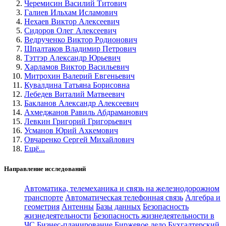
Черемисин Василий Титович
Галиев Ильхам Исламович
Нехаев Виктор Алексеевич
Сидоров Олег Алексеевич
Ведрученко Виктор Родионович
Шпалтаков Владимир Петрович
Тэттэр Александр Юрьевич
Харламов Виктор Васильевич
Митрохин Валерий Евгеньевич
Кувалдина Татьяна Борисовна
Лебедев Виталий Матвеевич
Бакланов Александр Алексеевич
Ахмеджанов Равиль Абдраманович
Левкин Григорий Григорьевич
Усманов Юрий Ахкемович
Овчаренко Сергей Михайлович
Ещё...
Направление исследований
Автоматика, телемеханика и связь на железнодорожном
транспорте
Автоматическая телефонная связь
Алгебра и
геометрия
Антенны
Базы данных
Безопасность
жизнедеятельности
Безопасность жизнедеятельности в
ЧС
Бизнес-планирование
Биржевое дело
Бухгалтерский