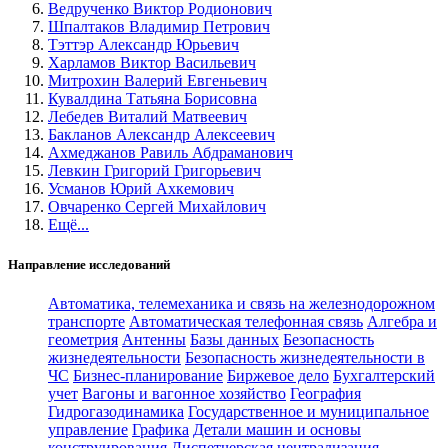
Ведрученко Виктор Родионович
Шпалтаков Владимир Петрович
Тэттэр Александр Юрьевич
Харламов Виктор Васильевич
Митрохин Валерий Евгеньевич
Кувалдина Татьяна Борисовна
Лебедев Виталий Матвеевич
Бакланов Александр Алексеевич
Ахмеджанов Равиль Абдраманович
Левкин Григорий Григорьевич
Усманов Юрий Ахкемович
Овчаренко Сергей Михайлович
Ещё...
Направление исследований
Автоматика, телемеханика и связь на железнодорожном
транспорте
Автоматическая телефонная связь
Алгебра и
геометрия
Антенны
Базы данных
Безопасность
жизнедеятельности
Безопасность жизнедеятельности в
ЧС
Бизнес-планирование
Биржевое дело
Бухгалтерский
учет
Вагоны и вагонное хозяйство
География
Гидрогазодинамика
Государственное и муниципальное
управление
Графика
Детали машин и основы
конструирования
Диспетчерская централизация