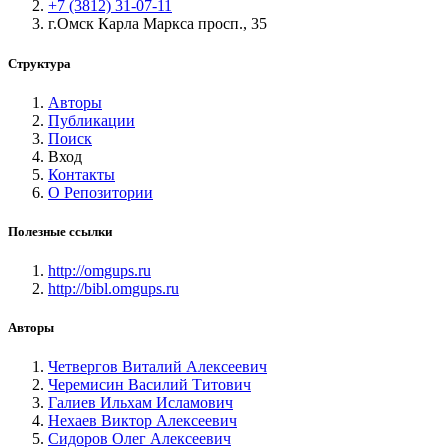
+7 (3812) 31-07-11
г.Омск Карла Маркса просп., 35
Структура
Авторы
Публикации
Поиск
Вход
Контакты
О Репозитории
Полезные ссылки
http://omgups.ru
http://bibl.omgups.ru
Авторы
Четвергов Виталий Алексеевич
Черемисин Василий Титович
Галиев Ильхам Исламович
Нехаев Виктор Алексеевич
Сидоров Олег Алексеевич