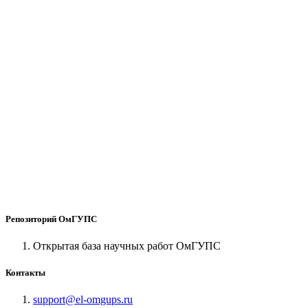
Репозиторий ОмГУПС
Открытая база научных работ ОмГУПС
Контакты
support@el-omgups.ru