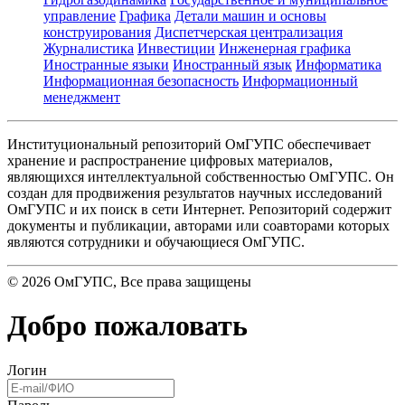
управление
Графика
Детали машин и основы
конструирования
Диспетчерская централизация
Журналистика
Инвестиции
Инженерная графика
Иностранные языки
Иностранный язык
Информатика
Информационная безопасность
Информационный
менеджмент
Институциональный репозиторий ОмГУПС обеспечивает
хранение и распространение цифровых материалов,
являющихся интеллектуальной собственностью ОмГУПС. Он
создан для продвижения результатов научных исследований
ОмГУПС и их поиск в сети Интернет. Репозиторий содержит
документы и публикации, авторами или соавторами которых
являются сотрудники и обучающиеся ОмГУПС.
©
2026
ОмГУПС
, Все права защищены
Добро пожаловать
Логин