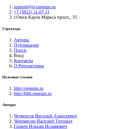
support@el-omgups.ru
+7 (3812) 31-07-11
г.Омск Карла Маркса просп., 35
Структура
Авторы
Публикации
Поиск
Вход
Контакты
О Репозитории
Полезные ссылки
http://omgups.ru
http://bibl.omgups.ru
Авторы
Четвергов Виталий Алексеевич
Черемисин Василий Титович
Галиев Ильхам Исламович