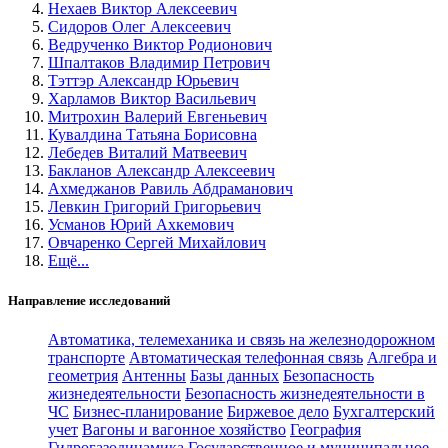
Нехаев Виктор Алексеевич
Сидоров Олег Алексеевич
Ведрученко Виктор Родионович
Шпалтаков Владимир Петрович
Тэттэр Александр Юрьевич
Харламов Виктор Васильевич
Митрохин Валерий Евгеньевич
Кувалдина Татьяна Борисовна
Лебедев Виталий Матвеевич
Бакланов Александр Алексеевич
Ахмеджанов Равиль Абдраманович
Левкин Григорий Григорьевич
Усманов Юрий Ахкемович
Овчаренко Сергей Михайлович
Ещё...
Направление исследований
Автоматика, телемеханика и связь на железнодорожном
транспорте
Автоматическая телефонная связь
Алгебра и
геометрия
Антенны
Базы данных
Безопасность
жизнедеятельности
Безопасность жизнедеятельности в
ЧС
Бизнес-планирование
Биржевое дело
Бухгалтерский
учет
Вагоны и вагонное хозяйство
География
Гидрогазодинамика
Государственное и муниципальное