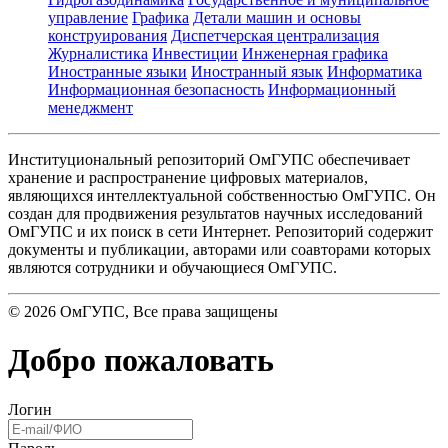
управление
Графика
Детали машин и основы
конструирования
Диспетчерская централизация
Журналистика
Инвестиции
Инженерная графика
Иностранные языки
Иностранный язык
Информатика
Информационная безопасность
Информационный
менеджмент
Институциональный репозиторий ОмГУПС обеспечивает
хранение и распространение цифровых материалов,
являющихся интеллектуальной собственностью ОмГУПС. Он
создан для продвижения результатов научных исследований
ОмГУПС и их поиск в сети Интернет. Репозиторий содержит
документы и публикации, авторами или соавторами которых
являются сотрудники и обучающиеся ОмГУПС.
©
2026
ОмГУПС
, Все права защищены
Добро пожаловать
Логин