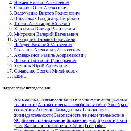
Нехаев Виктор Алексеевич
Сидоров Олег Алексеевич
Ведрученко Виктор Родионович
Шпалтаков Владимир Петрович
Тэттэр Александр Юрьевич
Харламов Виктор Васильевич
Митрохин Валерий Евгеньевич
Кувалдина Татьяна Борисовна
Лебедев Виталий Матвеевич
Бакланов Александр Алексеевич
Ахмеджанов Равиль Абдраманович
Левкин Григорий Григорьевич
Усманов Юрий Ахкемович
Овчаренко Сергей Михайлович
Ещё...
Направление исследований
Автоматика, телемеханика и связь на железнодорожном
транспорте
Автоматическая телефонная связь
Алгебра и
геометрия
Антенны
Базы данных
Безопасность
жизнедеятельности
Безопасность жизнедеятельности в
ЧС
Бизнес-планирование
Биржевое дело
Бухгалтерский
учет
Вагоны и вагонное хозяйство
География
Гидрогазодинамика
Государственное и муниципальное