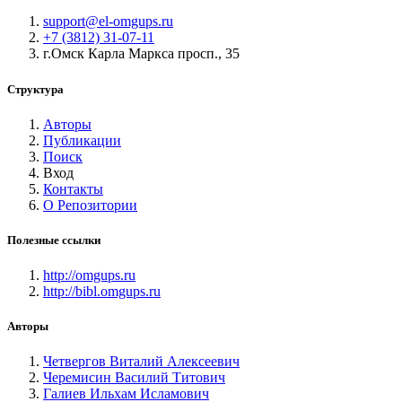
support@el-omgups.ru
+7 (3812) 31-07-11
г.Омск Карла Маркса просп., 35
Структура
Авторы
Публикации
Поиск
Вход
Контакты
О Репозитории
Полезные ссылки
http://omgups.ru
http://bibl.omgups.ru
Авторы
Четвергов Виталий Алексеевич
Черемисин Василий Титович
Галиев Ильхам Исламович