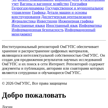
учет
Вагоны и вагонное хозяйство
География
Гидрогазодинамика
Государственное и муниципальное
управление
Графика
Детали машин и основы
конструирования
Диспетчерская централизация
Журналистика
Инвестиции
Инженерная графика
Иностранные языки
Иностранный язык
Информатика
Информационная безопасность
Информационный
менеджмент
Институциональный репозиторий ОмГУПС обеспечивает
хранение и распространение цифровых материалов,
являющихся интеллектуальной собственностью ОмГУПС. Он
создан для продвижения результатов научных исследований
ОмГУПС и их поиск в сети Интернет. Репозиторий содержит
документы и публикации, авторами или соавторами которых
являются сотрудники и обучающиеся ОмГУПС.
©
2026
ОмГУПС
, Все права защищены
Добро пожаловать
Логин