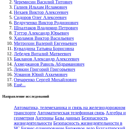
Черемисин Василий Титович
Галиев Ильхам Исламович
Нехаев Виктор Алексеевич
Сидоров Олег Алексеевич
Ведрученко Виктор Родионович
Шпалтаков Владимир Петрович
Тэттэр Александр Юрьевич
Харламов Виктор Васильевич
Митрохин Валерий Евгеньевич
Кувалдина Татьяна Борисовна
Лебедев Виталий Матвеевич
Бакланов Александр Алексеевич
Ахмеджанов Равиль Абдраманович
Левкин Григорий Григорьевич
Усманов Юрий Ахкемович
Овчаренко Сергей Михайлович
Ещё...
Направление исследований
Автоматика, телемеханика и связь на железнодорожном
транспорте
Автоматическая телефонная связь
Алгебра и
геометрия
Антенны
Базы данных
Безопасность
жизнедеятельности
Безопасность жизнедеятельности в
ЧС
Бизнес-планирование
Биржевое дело
Бухгалтерский