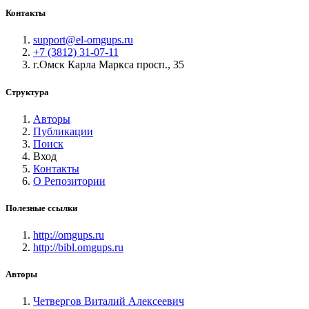
Контакты
support@el-omgups.ru
+7 (3812) 31-07-11
г.Омск Карла Маркса просп., 35
Структура
Авторы
Публикации
Поиск
Вход
Контакты
О Репозитории
Полезные ссылки
http://omgups.ru
http://bibl.omgups.ru
Авторы
Четвергов Виталий Алексеевич