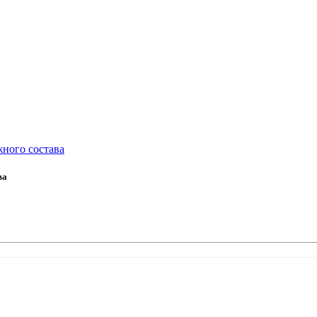
ного состава
ва