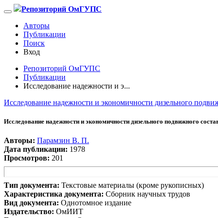
Репозиторий ОмГУПС
Авторы
Публикации
Поиск
Вход
Репозиторий ОмГУПС
Публикации
Исследование надежности и э...
Исследование надежности и экономичности дизельного подвиж
Исследование надежности и экономичности дизельного подвижного соста
Авторы:
Парамзин В. П.
Дата публикации:
1978
Просмотров:
201
Тип документа:
Текстовые материалы (кроме рукописных)
Характеристика документа:
Сборник научных трудов
Вид документа:
Однотомное издание
Издательство:
ОмИИТ