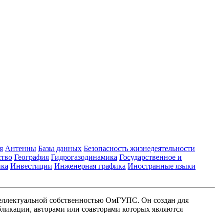
я
Антенны
Базы данных
Безопасность жизнедеятельности
ство
География
Гидрогазодинамика
Государственное и
ика
Инвестиции
Инженерная графика
Иностранные языки
еллектуальной собственностью ОмГУПС. Он создан для
ликации, авторами или соавторами которых являются