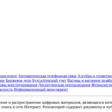
транспорте
Автоматическая телефонная связь
Алгебра и геометри
ние
Биржевое дело
Бухгалтерский учет
Вагоны и вагонное хозяй
овы конструирования
Диспетчерская централизация
Журналист
асность
Информационный менеджмент
ние и распространение цифровых материалов, являющихся инт
поиск в сети Интернет. Репозиторий содержит документы и пуб