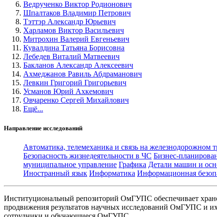
Ведрученко Виктор Родионович
Шпалтаков Владимир Петрович
Тэттэр Александр Юрьевич
Харламов Виктор Васильевич
Митрохин Валерий Евгеньевич
Кувалдина Татьяна Борисовна
Лебедев Виталий Матвеевич
Бакланов Александр Алексеевич
Ахмеджанов Равиль Абдраманович
Левкин Григорий Григорьевич
Усманов Юрий Ахкемович
Овчаренко Сергей Михайлович
Ещё...
Направление исследований
Автоматика, телемеханика и связь на железнодорожном 
Безопасность жизнедеятельности в ЧС
Бизнес-планирова
муниципальное управление
Графика
Детали машин и осн
Иностранный язык
Информатика
Информационная безоп
Институциональный репозиторий ОмГУПС обеспечивает хране
продвижения результатов научных исследований ОмГУПС и их 
сотрудники и обучающиеся ОмГУПС.