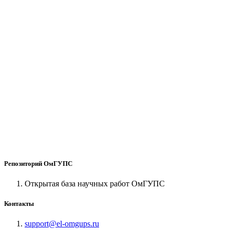
Репозиторий ОмГУПС
Открытая база научных работ ОмГУПС
Контакты
support@el-omgups.ru