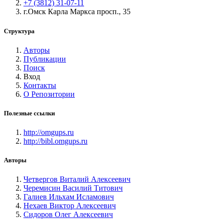
+7 (3812) 31-07-11
г.Омск Карла Маркса просп., 35
Структура
Авторы
Публикации
Поиск
Вход
Контакты
О Репозитории
Полезные ссылки
http://omgups.ru
http://bibl.omgups.ru
Авторы
Четвергов Виталий Алексеевич
Черемисин Василий Титович
Галиев Ильхам Исламович
Нехаев Виктор Алексеевич
Сидоров Олег Алексеевич