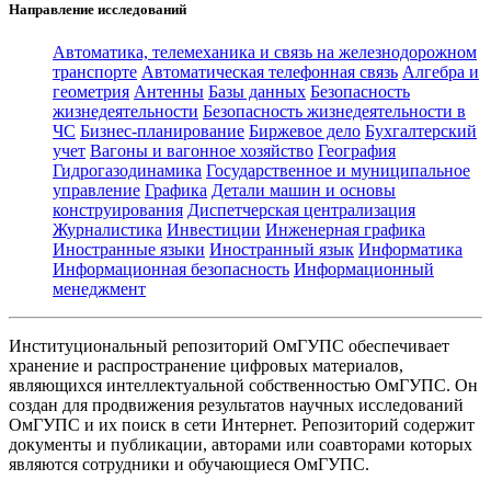
Направление исследований
Автоматика, телемеханика и связь на железнодорожном
транспорте
Автоматическая телефонная связь
Алгебра и
геометрия
Антенны
Базы данных
Безопасность
жизнедеятельности
Безопасность жизнедеятельности в
ЧС
Бизнес-планирование
Биржевое дело
Бухгалтерский
учет
Вагоны и вагонное хозяйство
География
Гидрогазодинамика
Государственное и муниципальное
управление
Графика
Детали машин и основы
конструирования
Диспетчерская централизация
Журналистика
Инвестиции
Инженерная графика
Иностранные языки
Иностранный язык
Информатика
Информационная безопасность
Информационный
менеджмент
Институциональный репозиторий ОмГУПС обеспечивает
хранение и распространение цифровых материалов,
являющихся интеллектуальной собственностью ОмГУПС. Он
создан для продвижения результатов научных исследований
ОмГУПС и их поиск в сети Интернет. Репозиторий содержит
документы и публикации, авторами или соавторами которых
являются сотрудники и обучающиеся ОмГУПС.