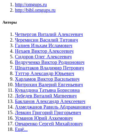
http://omgups.ru
http://bibl.omgups.ru
Авторы
Четвергов Виталий Алексеевич
Черемисин Василий Титович
Галиев Ильхам Исламович
Нехаев Виктор Алексеевич
Сидоров Олег Алексеевич
Ведрученко Виктор Родионович
Шпалтаков Владимир Петрович
Тэттэр Александр Юрьевич
Харламов Виктор Васильевич
Митрохин Валерий Евгеньевич
Кувалдина Татьяна Борисовна
Лебедев Виталий Матвеевич
Бакланов Александр Алексеевич
Ахмеджанов Равиль Абдраманович
Левкин Григорий Григорьевич
Усманов Юрий Ахкемович
Овчаренко Сергей Михайлович
Ещё...