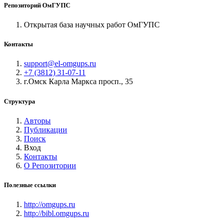
Репозиторий ОмГУПС
Открытая база научных работ ОмГУПС
Контакты
support@el-omgups.ru
+7 (3812) 31-07-11
г.Омск Карла Маркса просп., 35
Структура
Авторы
Публикации
Поиск
Вход
Контакты
О Репозитории
Полезные ссылки
http://omgups.ru
http://bibl.omgups.ru