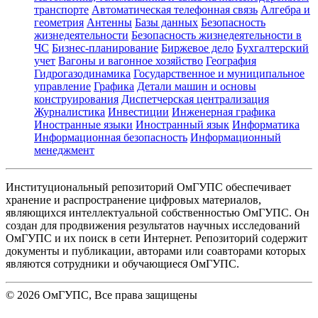
транспорте
Автоматическая телефонная связь
Алгебра и
геометрия
Антенны
Базы данных
Безопасность
жизнедеятельности
Безопасность жизнедеятельности в
ЧС
Бизнес-планирование
Биржевое дело
Бухгалтерский
учет
Вагоны и вагонное хозяйство
География
Гидрогазодинамика
Государственное и муниципальное
управление
Графика
Детали машин и основы
конструирования
Диспетчерская централизация
Журналистика
Инвестиции
Инженерная графика
Иностранные языки
Иностранный язык
Информатика
Информационная безопасность
Информационный
менеджмент
Институциональный репозиторий ОмГУПС обеспечивает
хранение и распространение цифровых материалов,
являющихся интеллектуальной собственностью ОмГУПС. Он
создан для продвижения результатов научных исследований
ОмГУПС и их поиск в сети Интернет. Репозиторий содержит
документы и публикации, авторами или соавторами которых
являются сотрудники и обучающиеся ОмГУПС.
©
2026
ОмГУПС
, Все права защищены