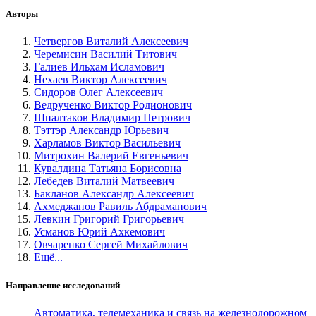
Авторы
Четвергов Виталий Алексеевич
Черемисин Василий Титович
Галиев Ильхам Исламович
Нехаев Виктор Алексеевич
Сидоров Олег Алексеевич
Ведрученко Виктор Родионович
Шпалтаков Владимир Петрович
Тэттэр Александр Юрьевич
Харламов Виктор Васильевич
Митрохин Валерий Евгеньевич
Кувалдина Татьяна Борисовна
Лебедев Виталий Матвеевич
Бакланов Александр Алексеевич
Ахмеджанов Равиль Абдраманович
Левкин Григорий Григорьевич
Усманов Юрий Ахкемович
Овчаренко Сергей Михайлович
Ещё...
Направление исследований
Автоматика, телемеханика и связь на железнодорожном