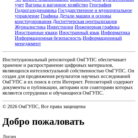
учет
Вагоны и вагонное хозяйство
География
Гидрогазодинамика
Государственное и муниципальное
управление
Графика
Детали машин и основы
конструирования
Диспетчерская централизация
Журналистика
Инвестиции
Инженерная графика
Иностранные языки
Иностранный язык
Информатика
Информационная безопасность
Информационный
менеджмент
Институциональный репозиторий ОмГУПС обеспечивает
хранение и распространение цифровых материалов,
являющихся интеллектуальной собственностью ОмГУПС. Он
создан для продвижения результатов научных исследований
ОмГУПС и их поиск в сети Интернет. Репозиторий содержит
документы и публикации, авторами или соавторами которых
являются сотрудники и обучающиеся ОмГУПС.
©
2026
ОмГУПС
, Все права защищены
Добро пожаловать
Логин