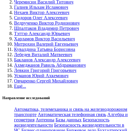
Черемисин Василий Титович
Галиев Ильхам Исламович
Нехаев Виктор Алексеевич
Сидоров Олег Алексеевич
Ведрученко Виктор Родионович
Шпалтаков Владимир Петрович
Тэттэр Александр Юрьевич
Харламов Виктор Васильевич
Митрохин Валерий Евгеньевич
Кувалдина Татьяна Борисовна
Лебедев Виталий Матвеевич
Бакланов Александр Алексеевич
Ахмеджанов Равиль Абдраманович
Левкин Григорий Григорьевич
Усманов Юрий Ахкемович
Овчаренко Сергей Михайлович
Ещё...
Направление исследований
Автоматика, телемеханика и связь на железнодорожном
транспорте
Автоматическая телефонная связь
Алгебра и
геометрия
Антенны
Базы данных
Безопасность
жизнедеятельности
Безопасность жизнедеятельности в
ЧС
Бизнес-планирование
Биржевое дело
Бухгалтерский