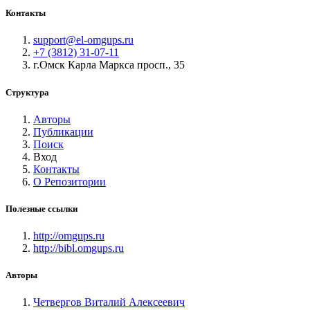
Контакты
support@el-omgups.ru
+7 (3812) 31-07-11
г.Омск Карла Маркса просп., 35
Структура
Авторы
Публикации
Поиск
Вход
Контакты
О Репозитории
Полезные ссылки
http://omgups.ru
http://bibl.omgups.ru
Авторы
Четвергов Виталий Алексеевич