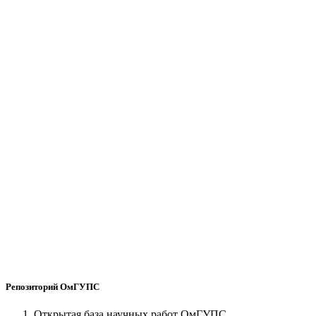
Репозиторий ОмГУПС
Открытая база научных работ ОмГУПС