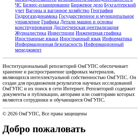
ЧС
Бизнес-планирование
Биржевое дело
Бухгалтерский
учет
Вагоны и вагонное хозяйство
География
Гидрогазодинамика
Государственное и муниципальное
управление
Графика
Детали машин и основы
конструирования
Диспетчерская централизация
Журналистика
Инвестиции
Инженерная графика
Иностранные языки
Иностранный язык
Информатика
Информационная безопасность
Информационный
менеджмент
Институциональный репозиторий ОмГУПС обеспечивает
хранение и распространение цифровых материалов,
являющихся интеллектуальной собственностью ОмГУПС. Он
создан для продвижения результатов научных исследований
ОмГУПС и их поиск в сети Интернет. Репозиторий содержит
документы и публикации, авторами или соавторами которых
являются сотрудники и обучающиеся ОмГУПС.
©
2026
ОмГУПС
, Все права защищены
Добро пожаловать