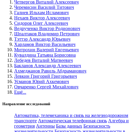
Четвергов Виталий Алексеевич
Черемисин Василий Титович
Галиев Ильхам Исламович
Нехаев Виктор Алексеевич
Сидоров Олег Алексеевич
Ведрученко Виктор Родионович
Шпалтаков Владимир Петрович
Тэттэр Александр Юрьевич
Харламов Виктор Васильевич
Митрохин Валерий Евгеньевич
Кувалдина Татьяна Борисовна
Лебедев Виталий Матвеевич
Бакланов Александр Алексеевич
Ахмеджанов Равиль Абдраманович
Левкин Григорий Григорьевич
Усманов Юрий Ахкемович
Овчаренко Сергей Михайлович
Ещё...
Направление исследований
Автоматика, телемеханика и связь на железнодорожном
транспорте
Автоматическая телефонная связь
Алгебра и
геометрия
Антенны
Базы данных
Безопасность
жизнедеятельности
Безопасность жизнедеятельности в